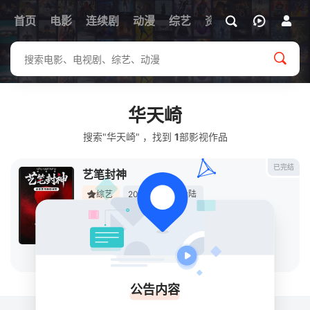
首页
电影
连续剧
动漫
综艺
资讯
华天崎
搜索"华天崎" ，找到
1
部影视作品
已完结
艺笔封神
综艺
2026
中国大陆
导演：
未知
主演：
杜华
/
何广智
/
华天崎
/
孔雪儿
/
刘宇
/
侍慧
立即播放
公告内容
关于
排行榜
MAP
RSS
Baidu
Google
Bing
so
Sogou
SM