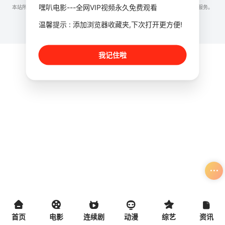
嘿叭电影---全网VIP视频永久免费观看
本站所有内容均来自互联网分享站点所提供的公开引用资源，未提供资源上传、存储服务。
温馨提示 : 添加浏览器收藏夹,下次打开更方便!
我记住啦
首页
电影
连续剧
动漫
综艺
资讯