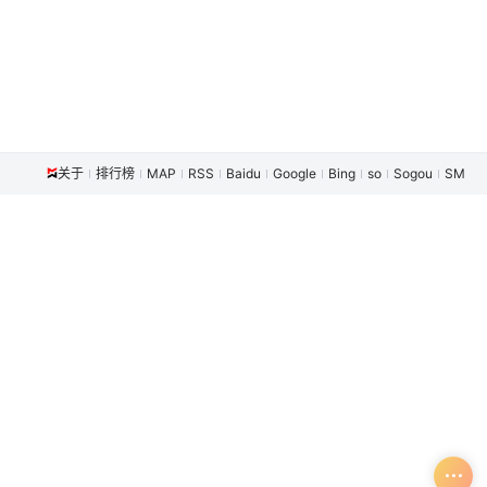
关于
排行榜
MAP
RSS
Baidu
Google
Bing
so
Sogou
SM