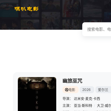
幽旅巫咒
电影
2026
爱尔兰
导演：
达米安·麦克·卡西
主演：
亚当·斯科特
/
大卫·威