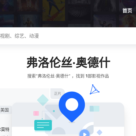
首页
弗洛伦丝·奥德什
搜索"弗洛伦丝·奥德什" ，找到
1
部影视作品
正片
美国
尔莫特
/
奥斯丁·阿梅里奥
/
弗洛伦丝·奥德什
/
彼得·库南
/
Brendan
/