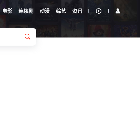
电影
连续剧
动漫
综艺
资讯
Conroy
/
迈克尔·帕特里克
/
威尔·奥康纳
/
Sioux
/
Carroll
/
Ezra
/
C