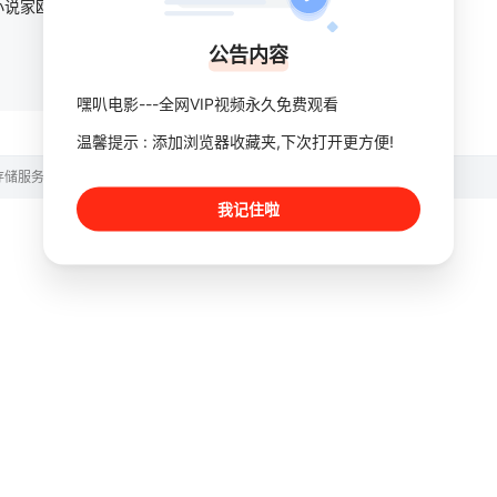
性格孤僻、不近人情的小说家欧姆·鲍曼（亚当·斯科特 饰）带着父母骨灰，来到偏远阴郁的爱尔兰乡间，重返父母曾经最幸福的地方。他入住父母当年度蜜月的古老旅馆，却被旅馆员工告知，这间旅馆流传着一则禁忌传说，
公告内容
嘿叭电影---全网VIP视频永久免费观看
温馨提示 : 添加浏览器收藏夹,下次打开更方便!
存储服务。
我记住啦