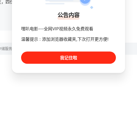
为了纪念一位去世的朋友，四位男士开始了一种传统：一边玩牌一边喝白兰地，以此来倾诉各自的烦恼。
公告内容
嘿叭电影---全网VIP视频永久免费观看
温馨提示 : 添加浏览器收藏夹,下次打开更方便!
存储服务。
我记住啦