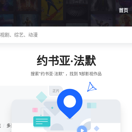
首页
约书亚·法默
搜索"约书亚·法默" ，找到
1
部影视作品
正片
克
/
多米尼克·拉特里斯