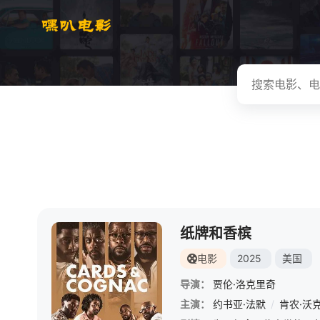
纸牌和香槟
电影
2025
美国
导演：
贾伦·洛克里奇
主演：
约书亚·法默
/
肯农·沃