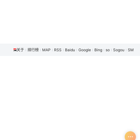
关于
排行榜
MAP
RSS
Baidu
Google
Bing
so
Sogou
SM