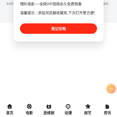
嘿叭电影---全网VIP视频永久免费观看
本站所有内容均来自互联网分享站点所提供的公开引用资源，未提供资源上传、存储服务。
温馨提示 : 添加浏览器收藏夹,下次打开更方便!
我记住啦
首页
电影
连续剧
动漫
综艺
资讯