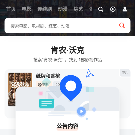
首页
电影
连续剧
动漫
综艺
资讯
肯农·沃克
搜索"肯农·沃克" ，找到
1
部影视作品
正片
纸牌和香槟
电影
2025
美国
导演：
贾伦·洛克里奇
主演：
约书亚·法默
/
肯农·沃克
/
多米尼克·拉特里斯
立即播放
公告内容
关于
排行榜
MAP
RSS
Baidu
Google
Bing
so
Sogou
SM