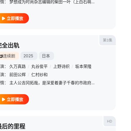
情：
梦想成为时尚杂志编辑的柴田一叶（上白石萌歌 饰）在入社当天得知杂志休刊，只能在生活信息杂志中无力度日，事业与恋爱都找不到方向。某天，她被迫替高冷模特代写恋爱咨询专栏，为寻找灵感，她拜访研究“动物求爱行
立即播放
第3集
完全出轨
连续剧
2025
日本
演：
久万真路
/
丸谷俊平
/
上野诗织
/
坂本荣隆
演：
渡边一计
前田公辉
/
益冈彻
/
仁村纱和
/
绪形直人
情：
主人公吉冈拓哉，是深爱着妻子千春的市政府公务员。结婚生活3年，一直过着顺风顺水的日子。然而，他从发小那里听到“在远程办公普及的今天，时代已经进入了‘大出轨社会’！”这样的话，虽然感到厌恶，却还是偷看了
立即播放
HD
最后的里程