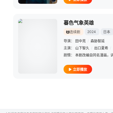
暮色气象英雄
连续剧
2024
日本
导演：
田中亮
/
森胁智延
主演：
山下智久
/
出口夏希
/
剧情：
立即播放