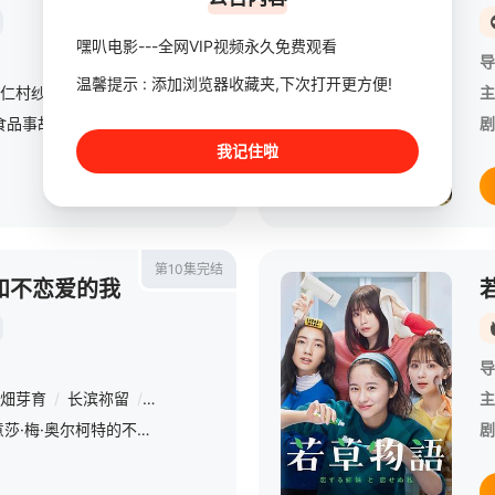
嘿叭电影---全网VIP视频永久免费观看
导
温馨提示 : 添加浏览器收藏夹,下次打开更方便!
仁村纱和
/
平祐奈
/
阿部亮平
/
水泽绅吾
/
小川李奈
/
一色香澄
/
主
本剧讲述的是10年前因食品事故失去孩子的母亲中越纮海（北川景子 饰），在怨恨引起事故的熟食店社长结城旭（大森南朋 饰）的过程中，无意中绑架了旭的孩子。打算复仇的纮海，在绑架中却有很大的失算。纮海要怎么
剧
我记住啦
第10集完结
和不恋爱的我
导
畑芽育
/
长滨祢留
/
一之濑飒
主
本剧原案为美国作家露意莎·梅·奥尔柯特的不朽畅销书《小妇人》【嘿叭电影-热播电视剧免费在线观看】从“如果那四姐妹生活在令和日本”的构思出发，大胆地将舞台置换到现代来描写的社会派姐妹喜剧。町田家的四姐妹
剧