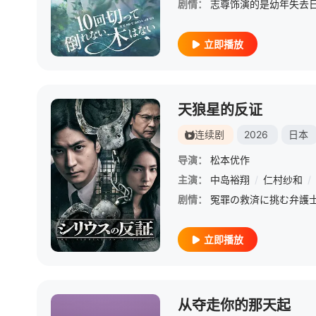
剧情：
立即播放
天狼星的反证
连续剧
2026
日本
导演：
松本优作
主演：
中岛裕翔
/
仁村纱和
/
剧情：
立即播放
从夺走你的那天起