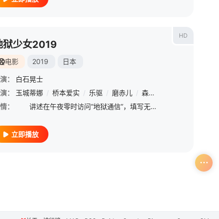
HD
地狱少女2019
电影
2019
日本
演：
白石晃士
纪
演：
/
渡边圭介
玉城蒂娜
/
/
玉田志织
桥本爱实
/
/
馆博
乐驱
/
/
本田翼
磨赤儿
/
森七菜
/
仁村纱和
/
大
情：
讲述在午夜零时访问“地狱通信”，填写无法平息的怨恨的话，地狱少女将会出现将你所怨恨之人打入地狱的深渊。观众将跟随地狱少女阎魔爱看尽人间百态【嘿叭电影-热播综艺免费在线观看】
立即播放