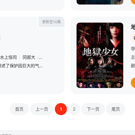
更新至10集
导
水上恒司
/
冈部大
/
仁村纱和
/
夏帆
/
平岩纸
/
音尾琢真
/
真矢美
主
本剧改编自同名漫画，讲述了保护因巨大的气象灾害面临威胁的生命，运用智慧和知识在最前线冒着生命危险进行救援的SDM本部（特别灾害对策本部）成员的奋斗故事。山下智久饰演SDM本部主任、天才气象研究官晴原柑
剧
首页
上一页
1
2
下一页
尾页