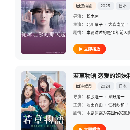
连续剧
2025
日本
导演：
松木创
主演：
北川景子
/
大森南朋
/
剧情：
立即播放
若草物语 恋爱的姐妹
连续剧
2024
日本
导演：
猪股隆一
/
濑野尾一
主演：
堀田真由
/
仁村纱和
/
剧情：
立即播放