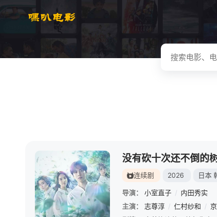
没有砍十次还不倒的
连续剧
2026
日本
导演：
小室直子
/
内田秀实
主演：
志尊淳
/
仁村纱和
/
京