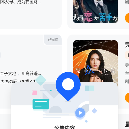
志尊饰演的是幼年失去日本父母、成为韩国财阀养子的青年金敏硕 / 青木照他虽被视为继承人，却在养父死后失势，被逐出韩国家门，时隔23年重返日本。在那里，他邂逅了幼年丧父的医生河濑桃子。事实上两人幼年曾有
剧
已完结
导
金子大地
/
川岛铃遥
/
吉村界人
/
近藤芳正
/
绫田俊树
/
五头岳夫
主
/
冤罪の救済に挑む弁護士たちの戦いを描く社会派ミステリー「連続ドラマＷ シリウスの反証」をＷＯＷＯＷで２０２６年１月に放送・配信することが決定【嘿叭电影-热播综艺免费在线观看】本作の主演を俳優・中島裕翔
剧
第11集
公告内容