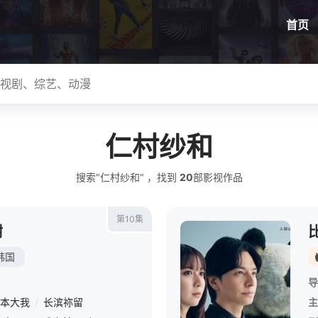
首页
仁村纱和
搜索"仁村纱和" ，找到
20
部影视作品
第10集
树
韩国
导
本大我
/
长滨祢留
主