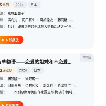
电影
2024
日本
演：
冢原亚由子
演：
原日出子
满岛光
/
鹤田真由
/
冈田将生
/
中原丈雄
/
阿部隆史
/
筒井道隆
/
藤冈靛
/
仓田瑛茉
/
火野正平
/
宇野祥平
/
情：
11月，即将到来的全球最大购物活动之一“黑色星期五”前夜发生了一起世界知名电商网站的快递箱爆炸事件。很快，这起事件演变成了让整个日本陷入恐慌的连续爆破事件。巨大物流仓库的新任主管·舟渡艾蕾娜（满岛光
立即播放
已完结
若草物语——恋爱的姐妹和不恋爱的我
连续剧
2024
日本
演：
猪股隆一
/
濑野尾一
演：
堀田真由
/
仁村纱和
/
畑芽育
/
长滨祢留
/
一之濑飒
情：
本剧原案为美国作家露意莎·梅·奥尔柯特的不朽畅销书《小妇人》。从“如果那四姐妹生活在令和日本”的构思出发，大胆地将舞台置换到现代来描写的社会派姐妹喜剧。町田家的四姐妹在同一个屋檐下坚强而又吵闹地生
立即播放