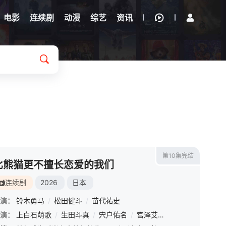
电影
连续剧
动漫
综艺
资讯
第10集完结
比熊猫更不擅长恋爱的我们
连续剧
2026
日本
演：
铃木勇马
/
松田健斗
/
苗代祐史
演：
上白石萌歌
/
生田斗真
/
宍户佑名
/
宫泽艾玛
/
仁村纱和
/
小