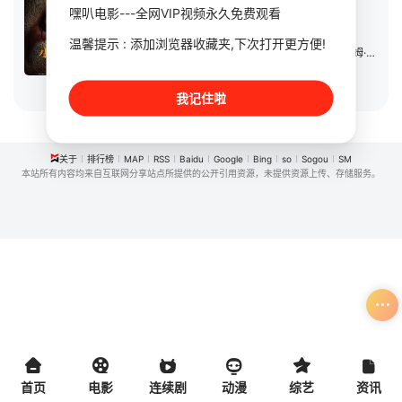
电影
2025
英国
嘿叭电影---全网VIP视频永久免费观看
导演：
丹·艾伦
温馨提示 : 添加浏览器收藏夹,下次打开更方便!
主演：
罗姗妮·麦琪
/
萨米拉·迈蒂
/
尼科拉·赖特
/
汤姆·穆艾伦
立即播放
我记住啦
关于
排行榜
MAP
RSS
Baidu
Google
Bing
so
Sogou
SM
本站所有内容均来自互联网分享站点所提供的公开引用资源，未提供资源上传、存储服务。
首页
电影
连续剧
动漫
综艺
资讯