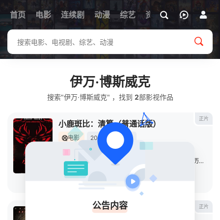
首页
电影
连续剧
动漫
综艺
资讯
伊万·博斯威克
搜索"伊万·博斯威克" ，找到
2
部影视作品
正片
小鹿斑比：清算（普通话版）
电影
2025
英国
导演：
丹·艾伦
主演：
罗姗妮·麦琪
/
汤姆·穆艾伦
/
尼科拉·赖特
/
亚历克斯·库克
立即播放
公告内容
正片
小鹿斑比：清算