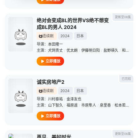
更新至06集
绝对会变成BL的世界VS绝不想变
成BL的男人 2024
连续剧
2024
日本
导演：
本田隆一
主演：
犬饲贵丈
/
优太朗
/
伊藤明日阳
/
盐野瑛久
/
和田飒
/
立即播放
已完结
诚实房地产2
连续剧
2024
日本
导演：
川村泰祐
/
金泽友也
主演：
山下智久
/
福原遥
/
市原隼人
/
泉里香
/
松本若菜
/
长
立即播放
更新至06集
再见、美好时光