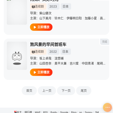
连续剧
2023
日本
导演：
柴山健次
主演：
山下美月
/
铃木仁
/
伊藤明日阳
/
加藤小夏
/
高月彩良
立即播放
完结
煞风景的早间首班车
连续剧
2022
日本
导演：
坂上卓哉
/
泷悠辅
主演：
山田杏奈
/
奥平大兼
/
吉川爱
/
中田青渚
/
尾碕真花
/
立即播放
首页
上一页
下一页
尾页
关于
排行榜
MAP
RSS
Baidu
Google
Bing
so
Sogou
SM