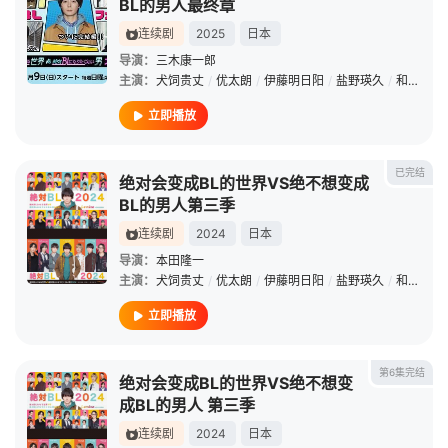
BL的男人最终章
连续剧
2025
日本
导演：
三木康一郎
主演：
犬饲贵丈
/
优太朗
/
伊藤明日阳
/
盐野瑛久
/
和田飒
/
立即播放
已完结
绝对会变成BL的世界VS绝不想变成
BL的男人第三季
连续剧
2024
日本
导演：
本田隆一
主演：
犬饲贵丈
/
优太朗
/
伊藤明日阳
/
盐野瑛久
/
和田飒
/
立即播放
第6集完结
绝对会变成BL的世界VS绝不想变
成BL的男人 第三季
连续剧
2024
日本