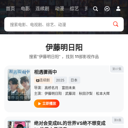
首页
电影
连续剧
动漫
综艺
资讯
伊藤明日阳
搜索"伊藤明日阳" ，找到
11
部影视作品
第07集
相遇骤雨中
连续剧
2025
日本
导演：
高桥名月
/
富田未来
主演：
伊藤明日阳
/
武藤润
/
秋田汐梨
/
松本大辉
立即播放
第6集
绝对会变成BL的世界VS绝不想变成