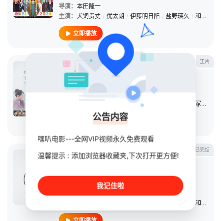
导演：
本田隆一
主演：
犬饲贵丈
/
优太朗
/
伊藤明日阳
/
盐野瑛久
/
和田飒
/
立即播放
正片
在巨大的洋葱之下
电影
2025
日本
导演：
草野翔吾
主演：
神尾枫珠
/
樱田日和
/
伊东苍
/
藤原大祐
/
洼冢爱流
/
公告内容
立即播放
嘿叭电影---全网VIP视频永久免费观看
已完结
绝对会变成BL的世界VS绝不想变成
温馨提示 : 添加浏览器收藏夹,下次打开更方便!
BL的男人2024
连续剧
2024
日本
我记住啦
导演：
本田隆一
主演：
犬饲贵丈
/
优太朗
/
伊藤明日阳
/
盐野瑛久
/
和田飒
/
立即播放