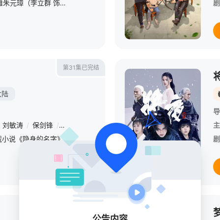
14世纪下半叶，一代英雄朱元璋（李立群 饰）统一南北，建立起汉人最后一个封建王朝大明朝。天下初定，乱象未伏，明太祖对贪官污吏深恶痛绝，遂决心建立一个清正廉洁的帝国，不惜用严酷的手段荡涤秽恶。他深入民间
剧
第31集已完结
大陆
导
刘敏涛
/
保剑锋
/
董洁
/
王圣迪
/
韩昊霖
/
娜一
/
郑昊森
/
沈琳珺
主
本剧改编自豆瓣阅读连载小说《隐身的名字》，作者易难【嘿叭电影-高清视频免费在线观看】
剧
第48集已完结
公告内容