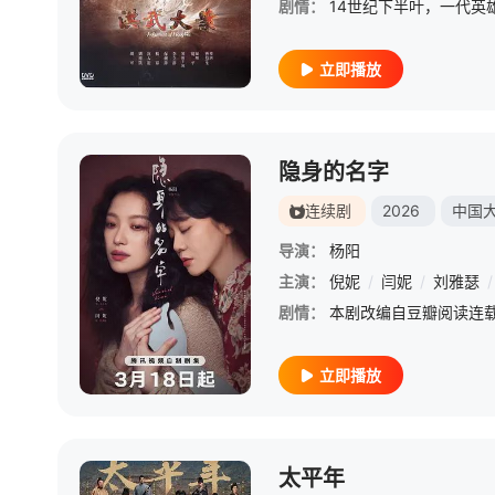
剧情：
立即播放
隐身的名字
连续剧
2026
中国
导演：
杨阳
主演：
倪妮
/
闫妮
/
刘雅瑟
/
剧情：
立即播放
太平年