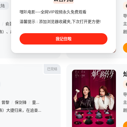
大陆
嘿叭电影---全网VIP视频永久免费观看
导
温馨提示 : 添加浏览器收藏夹,下次打开更方便!
/
俞灏明
/
董勇
/
倪大红
/
保剑锋
/
郝平
/
蒋恺
/
尤勇智
/
张晓晨
主
剧集聚焦钱弘俶（白宇 饰）、赵匡胤、郭荣三人在国家板荡中的命运抉择【嘿叭电影-热播综艺免费在线观看】他们目睹离乱，深知唯有重建秩序方能终止苦难。钱弘俶秉持“保境安民”，守护一方；郭荣志在重振纲常，然天
剧
我记住啦
已完结
导
曾黎
/
保剑锋
/
童蕾
/
李昀锐
/
余承恩
/
徐娇
/
曹曦文
/
施诗
/
主
将军凌不疑（吴磊 饰）大捷归来，在追查旧案的过程中结识了被罚在乡野“思过”的留守儿童程少商（赵露思 饰），只此一眼，便是万年。背负血海深仇的凌不疑与自幼缺爱的程少商，互相吸引也彼此刺伤，在一次次共
剧