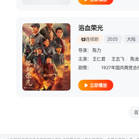
浴血荣光
连续剧
2025
大陆
导演：
陈力
主演：
王仁君
/
王志飞
/
陈龙
剧情：
立即播放
首