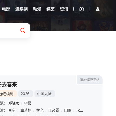
电影
连续剧
动漫
综艺
资讯
第32集已完结
冬去春来
连续剧
2026
中国大陆
演：
郑晓龙
/
李昂
演：
白宇
/
章若楠
/
林允
/
王彦霖
/
田雨
/
宋家腾
/
曹征
/
冯嘉怡