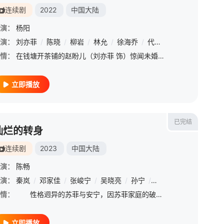
连续剧
2022
中国大陆
演：
杨阳
演：
/
刘畅
刘亦菲
/
梅婷
/
陈晓
/
于洋
/
柳岩
/
张帆
/
林允
/
吴昊宸
/
徐海乔
/
薛佳凝
/
代旭
/
海一天
/
张晓谦
/
赵子琪
/
管云鹏
/
情：
在钱塘开茶铺的赵盼儿（刘亦菲 饰）惊闻未婚夫、新科探花欧阳旭（徐海乔 饰）要另娶当朝高官之女，不甘命运的她誓要上京讨个公道。在途中她遇到了出自权门但生性正直的皇城司指挥顾千帆（陈晓 饰），并卷入江南一
立即播放
已完结
灿烂的转身
连续剧
2023
中国大陆
演：
陈畅
演：
陈意涵
秦岚
/
张月
/
邓家佳
/
汪卓成
/
张峻宁
/
王梓薇
/
吴晓亮
/
高寒
/
/
孙宁
许娣
/
/
田依桐
张天阳
/
/
保剑锋
彭杨
/
/
沙
胡
情：
性格迥异的苏菲与安宁，因苏菲家庭的破裂而惺惺相惜。两个单亲妈妈组成“她联盟”，绝地反击！二人携手治愈情感伤痛，解锁新生活。项目聚焦女性情感困境，引爆女性内心宇宙。格局一经打开，她们愈发灿烂。
立即播放