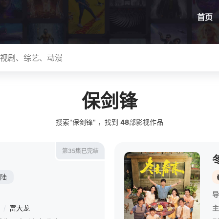
首页
保剑锋
搜索"保剑锋" ，找到
48
部影视作品
第35集已完结
陆
导
/
富大龙
主