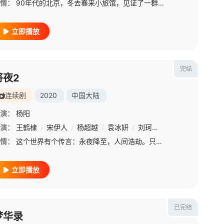
情：
90年代的北京，冬去春来小旅馆，见证了一群来自天南海北怀揣梦想的青年男女跌宕起伏的北漂生活【嘿叭电影-高清视频免费在线观看】痴迷剧本创作但不断被退稿的徐胜利屡败屡战；渴望站上高雅舞台的歌手庄庄却只能在
立即播放
完结
将夜2
连续剧
2020
中国大陆
演：
杨阳
演：
/
周游
王鹤棣
/
屈菁菁
/
宋伊人
/
张隽溢
/
杨超越
/
张翔
/
袁冰妍
/
刘珂君
/
刘珂君
/
余梦寒
/
郑少秋
/
李圣佳
/
孙祖君
/
姜超
情：
这个世界有个传言：永夜降至，人间浩劫。只有找到传说中的应兆之人，才能化解危机。边城小军卒宁缺凭借坚韧意志，一路过关斩将走上了修行之路，成为了唐国的守护者。然而在野心家的撺掇下，世人发现与宁缺青梅竹马的
立即播放
已完结
梦华录