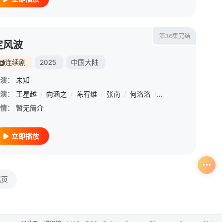
第36集完结
定风波
连续剧
2025
中国大陆
演：
未知
演：
王星越
/
向涵之
/
陈宥维
/
张南
/
何洛洛
/
张绍刚
/
冯晖
/
邵
情：
暂无简介
立即播放
尾页