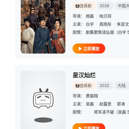
连续剧
2026
中国
导演：
杨磊
/
陆贝珂
主演：
白宇
/
周雨彤
/
朱亚文
剧情：
立即播放
星汉灿烂
连续剧
2022
大陆
导演：
费振翔
主演：
吴磊
/
赵露思
/
郭涛
/
剧情：
立即播放