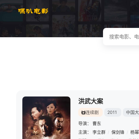
洪武大案
连续剧
2011
中国大
导演：
曹东
主演：
李立群
/
保剑锋
/
杨幂