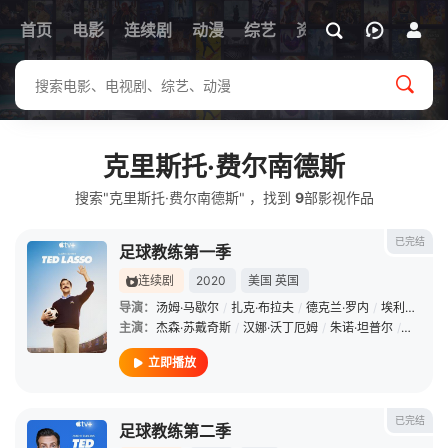
首页
电影
连续剧
动漫
综艺
资讯
克里斯托·费尔南德斯
搜索"克里斯托·费尔南德斯" ，找到
9
部影视作品
已完结
足球教练第一季
连续剧
2020
美国
英国
导演：
汤姆·马歇尔
/
扎克·布拉夫
/
德克兰·罗内
/
埃利奥特·赫加蒂
主演：
杰森·苏戴奇斯
/
汉娜·沃丁厄姆
/
朱诺·坦普尔
/
布兰登·
立即播放
已完结
足球教练第二季