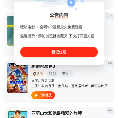
立即播放
公告内容
正片
科琳娜
嘿叭电影---全网VIP视频永久免费观看
电影
2024
其它
导演：
Urzula
/
Barba
/
Hopfner
温馨提示 : 添加浏览器收藏夹,下次打开更方便!
主演：
娜因·冈泽勒斯·诺威德
/
克里斯托·费尔南德斯
/
Ariana
立即播放
我记住啦
HD
刺猬索尼克3
动漫
2024
美国
导演：
杰夫·福勒
主演：
本·施瓦茨
/
金·凯瑞
/
基努·里维斯
/
伊德瑞斯·艾尔巴
/
立即播放
HD
亚历山大和他最糟糕的旅程