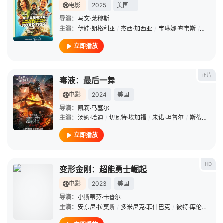
电影
2025
美国
导演：
马文·莱穆斯
主演：
伊娃·朗格利亚
/
杰西·加西亚
/
宝琳娜·查韦斯
/
罗斯·波
立即播放
正片
毒液：最后一舞
电影
2024
美国
导演：
凯莉·马塞尔
主演：
汤姆·哈迪
/
切瓦特·埃加福
/
朱诺·坦普尔
/
斯蒂芬·格拉汉姆
立即播放
HD
变形金刚：超能勇士崛起
电影
2023
美国
导演：
小斯蒂芬·卡普尔
主演：
安东尼·拉莫斯
/
多米尼克·菲什巴克
/
彼特·库伦
/
朗·普