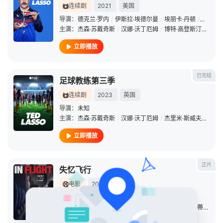
连续剧
2021
美国
导演：
德克兰·罗内
/
伊斯拉·埃德尔曼
/
埃丽卡·丹顿
/
马特·利
主演：
杰森·苏戴奇斯
/
汉娜·沃丁厄姆
/
博特·高登斯汀
/
朱诺
立即播放
已完结
足球教练第三季
连续剧
2023
英国
导演：
未知
主演：
杰森·苏戴奇斯
/
汉娜·沃丁厄姆
/
杰里米·斯威夫特
/
菲
立即播放
正片
失忆飞行
电影
2024
美国
导演：
Bo
/
Youngblood
主演：
克里斯托·费尔南德斯
/
Cristo
/
Fernández
/
蒂凡尼·史密斯