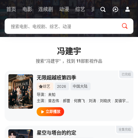
首页
电影
连续剧
动漫
综艺
资讯
冯建宇
搜索"冯建宇" ，找到
11
部影视作品
已完结
无限超越班第四季
综艺
2026
中国大陆
导演：
未知
主演：
曾志伟
/
郝蕾
/
何赛飞
/
刘涛
/
刘晓庆
/
吴镇宇
/
李诚
立即播放
全集完结
星空与塔台的约定