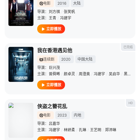
电影
2016
大陆
导演：
刘方祺
/
张笑帆
主演：
王青
/
冯建宇
立即播放
已完结
我在香港遇见他
连续剧
2020
中国大陆
导演：
巨兴茂
主演：
曾舜晞
/
颜卓灵
/
周澄奥
/
冯建宇
/
吴启华
/
黑子
/
李
立即播放
HD
侠盗之簪花乱
电影
2023
内地
导演：
吕嘉华
主演：
冯建宇
/
林妍柔
/
孔琳
/
王艺明
/
郑沛琳