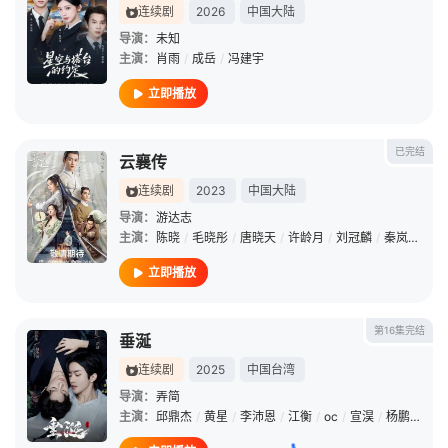
连续剧
2026
中国大陆
导演：
未知
主演：
肖雨
/
成岳
/
冯建宇
立即播放
已完结
云襄传
连续剧
2023
中国大陆
导演：
游达志
主演：
陈晓
/
毛晓彤
/
唐晓天
/
许龄月
/
刘冠麟
/
秦岚
/
王劲
立即播放
第16集完结
垂涎
连续剧
2025
中国台湾
导演：
弄简
主演：
邱鼎杰
/
黄星
/
李沛恩
/
江衡
/
oc
/
宣淏
/
杨鹏丞
/
刘