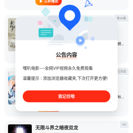
立即播放
第36集
新白娘子传奇2019
连续剧
2019
中国大陆
导演：
智磊
主演：
于朦胧
/
鞠婧祎
/
裴子添
/
肖燕
/
聂子皓
/
虞朗
/
冯建
公告内容
立即播放
嘿叭电影---全网VIP视频永久免费观看
已完结
一起长大的约定
温馨提示 : 添加浏览器收藏夹,下次打开更方便!
连续剧
2024
大陆
导演：
邓展能
我记住啦
主演：
田鸿杰
/
季美含
/
陈康
/
郑丞丞
/
尹蕊
/
叶啸秋
/
胡浩
立即播放
HD
无限斗界之暗夜双龙