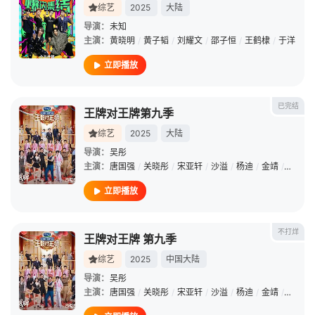
综艺
2025
大陆
导演：
未知
主演：
黄晓明
/
黄子韬
/
刘耀文
/
邵子恒
/
王鹤棣
/
于洋
立即播放
已完结
王牌对王牌第九季
综艺
2025
大陆
导演：
吴彤
主演：
唐国强
/
关晓彤
/
宋亚轩
/
沙溢
/
杨迪
/
金靖
/
于洋
/
立即播放
不打烊
王牌对王牌 第九季
综艺
2025
中国大陆
导演：
吴彤
主演：
唐国强
/
关晓彤
/
宋亚轩
/
沙溢
/
杨迪
/
金靖
/
于洋
/