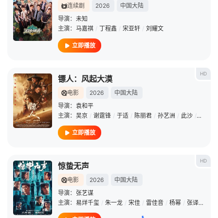
连续剧
2026
中国大陆
导演：
未知
主演：
马嘉祺
/
丁程鑫
/
宋亚轩
/
刘耀文
立即播放
HD
镖人：风起大漠
电影
2026
中国大陆
导演：
袁和平
主演：
吴京
/
谢霆锋
/
于适
/
陈丽君
/
孙艺洲
/
此沙
/
李云霄
立即播放
HD
惊蛰无声
电影
2026
中国大陆
导演：
张艺谋
主演：
易烊千玺
/
朱一龙
/
宋佳
/
雷佳音
/
杨幂
/
张译
/
刘诗