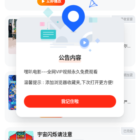
立即播放
第三季收官宴
密室大逃脱第三季
综艺
2021
大陆
导演：
未知
主演：
杨幂
/
邓伦
/
黄明昊
/
大张伟
/
张国伟
/
王嘉尔
/
白敬
公告内容
立即播放
嘿叭电影---全网VIP视频永久免费观看
第4期加更
欢迎来到农家乐
温馨提示 : 添加浏览器收藏夹,下次打开更方便!
综艺
2025
大陆
导演：
未知
我记住啦
主演：
马嘉祺
/
丁程鑫
/
宋亚轩
/
刘耀文
/
张真源
/
严浩翔
/
立即播放
已完结
宇宙闪烁请注意