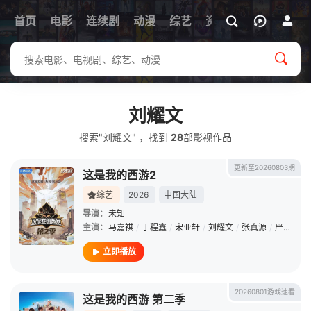
首页
电影
连续剧
动漫
综艺
资讯
刘耀文
搜索"刘耀文" ，找到
28
部影视作品
更新至20260803期
这是我的西游2
综艺
2026
中国大陆
导演：
未知
主演：
马嘉祺
/
丁程鑫
/
宋亚轩
/
刘耀文
/
张真源
/
严浩翔
/
立即播放
20260801游戏速看
这是我的西游 第二季