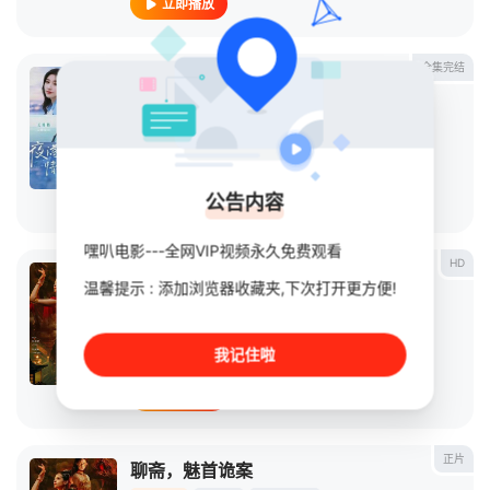
立即播放
全集完结
夜港情书
连续剧
2026
中国大陆
导演：
未知
主演：
吴添豪
/
王格格
公告内容
立即播放
嘿叭电影---全网VIP视频永久免费观看
HD
聊斋：魅首诡案
温馨提示 : 添加浏览器收藏夹,下次打开更方便!
电影
2026
中国大陆
导演：
孙力
/
张凯
我记住啦
主演：
吴添豪
/
马丽亚
/
阿丽亚
/
郭绅钰
/
傲蕾
立即播放
正片
聊斋，魅首诡案