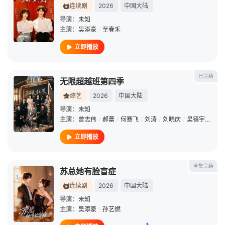
连续剧
2026
中国大陆
导演：
未知
主演：
吴添豪
/
至春禾
立即播放
已完结
无限超越班第四季
综艺
2026
中国大陆
导演：
未知
主演：
曾志伟
/
郝蕾
/
何赛飞
/
刘涛
/
刘晓庆
/
吴镇宇
/
李诚
立即播放
全集完结
苏总她有脸盲症
连续剧
2026
中国大陆
导演：
未知
主演：
吴添豪
/
孙艺燃