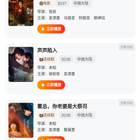
电影
2027
中国大陆
导演：
张凯
主演：
吴添豪
/
马丽亚
/
阿丽亚
/
郭绅钰
立即播放
全集完结
声声陷入
连续剧
2026
中国大陆
导演：
未知
主演：
徐轸轸
/
吴添豪
立即播放
全集完结
霍总，你老婆是大祭司
连续剧
2026
中国大陆
导演：
未知
主演：
吴添豪
/
黎晟萱