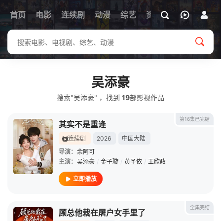
首页
电影
连续剧
动漫
综艺
资讯
吴添豪
搜索"吴添豪" ，找到
19
部影视作品
第16集已完结
其实不是重逢
连续剧
2026
中国大陆
导演：
余阿可
主演：
吴添豪
/
金子璇
/
黄圣依
/
王欣政
立即播放
全集完结
顾总他栽在屠户女手里了