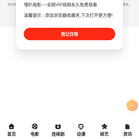
嘿叭电影---全网VIP视频永久免费观看
本站所有内容均来自互联网分享站点所提供的公开引用资源，未提供资源上传、存储服务。
温馨提示 : 添加浏览器收藏夹,下次打开更方便!
我记住啦
首页
电影
连续剧
动漫
综艺
资讯