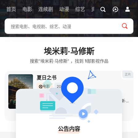
首页
电影
连续剧
动漫
综艺
资讯
埃米莉·马修斯
搜索"埃米莉·马修斯" ，找到
1
部影视作品
正片
夏日之书
电影
2024
美国
导演：
查理·麦克道威尔
主演：
格伦·克洛斯
/
英格瓦·埃盖特·西古德松
/
安德斯·丹尼尔森·李
立即播放
公告内容
关于
排行榜
MAP
RSS
Baidu
Google
Bing
so
Sogou
SM