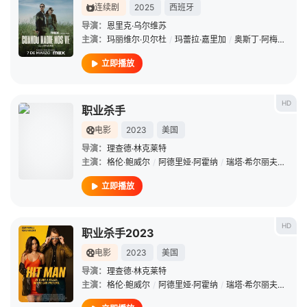
连续剧
2025
西班牙
导演：
恩里克·乌尔维苏
主演：
玛丽维尔·贝尔杜
/
玛蕾拉·嘉里加
/
奥斯丁·阿梅里奥
/
立即播放
HD
职业杀手
电影
2023
美国
导演：
理查德·林克莱特
主演：
格伦·鲍威尔
/
阿德里娅·阿霍纳
/
瑞塔·希尔丽夫
/
奥斯
立即播放
HD
职业杀手2023
电影
2023
美国
导演：
理查德·林克莱特
主演：
格伦·鲍威尔
/
阿德里娅·阿霍纳
/
瑞塔·希尔丽夫
/
奥斯