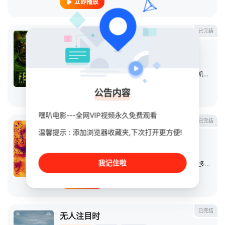
立即播放
已完结
行尸之惧第八季
连续剧
2023
美国
导演：
迈克尔·E·萨特拉米斯
主演：
连尼·詹姆斯
/
奥斯丁·阿梅里奥
/
莫·柯林斯
/
凯伦·戴维
公告内容
立即播放
嘿叭电影---全网VIP视频永久免费观看
已完结
行尸之惧第七季
温馨提示 : 添加浏览器收藏夹,下次打开更方便!
连续剧
2021
美国
导演：
迈克尔·E·萨特拉米斯
我记住啦
主演：
连尼·詹姆斯
/
阿莉西娅·戴柏南·凯里
/
科尔曼·多明戈
/
立即播放
已完结
无人注目时