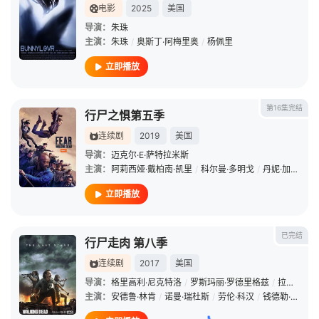
电影
2025
美国
导演：
朱珠
主演：
朱珠
/
奥斯丁·阿梅里奥
/
杨佩里
立即播放
第16集完结
行尸之惧第五季
连续剧
2019
美国
导演：
迈克尔·E·萨特拉米斯
主演：
阿莉西娅·戴柏南·凯里
/
科尔曼·多明戈
/
丹妮·加西亚
/
立即播放
已完结
行尸走肉 第八季
连续剧
2017
美国
导演：
格里高利·尼克特洛
/
罗斯玛丽·罗德里格兹
/
拉里·滕
主演：
安德鲁·林肯
/
诺曼·瑞杜斯
/
劳伦·科汉
/
钱德勒·里格斯