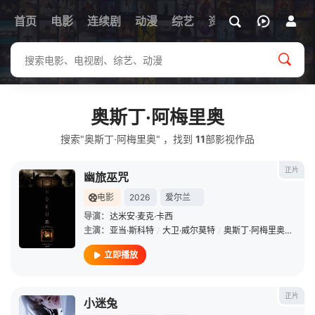
首页
电影
连续剧
动漫
综艺
资讯
奥斯丁·阿梅里奥
搜索"奥斯丁·阿梅里奥" ，找到
11
部影视作品
正片
幽旅巫咒
电影
2026
爱尔兰
导演：
达米安·麦克·卡西
主演：
亚当·斯科特
/
大卫·威尔莫特
/
奥斯丁·阿梅里奥
/
弗洛
立即播放
正片
小迷兔