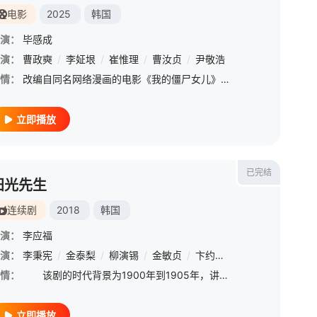
电影
2025
韩国
演：
毕感成
演：
曹政奭
/
李姃垠
/
崔惟理
/
曹汝贞
/
尹敬浩
情：
改编自同名网络漫画的电影《我的僵尸女儿》官宣选角阵容。将由曹政奭、李姃垠、曹汝贞、尹敬浩和崔惟理主演。
立即播放
已完结
阳光先生
连续剧
2018
韩国
演：
李应福
演：
/
尹敬浩
李秉宪
/
金在华
/
金泰梨
/
崔莉
/
柳演锡
/
全裴修
/
金敏贞
/
池敏赫
/
卞约汉
/
李来
/
赵祐镇
/
郑熙泰
/
金炳哲
/
蔡东
情：
该剧的时代背景为1900年到1905年，讲述义兵的故事。虽然一直以来有很多以日据时期（1910~1945年）为背景的韩剧，但很少有以日据时期之前为背景的故事。该剧将讲述辛未洋扰（1871年）时期，
立即播放