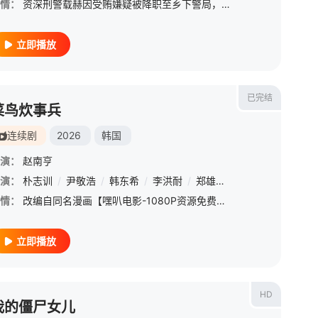
情：
资深刑警载赫因受贿嫌疑被降职至乡下警局，在琐碎日常中消磨意志。一桩牵涉两名嫌疑人的神秘谋杀案，让他与财阀出身的精英新人刑警中浩搭档，一同前往首尔重启调查。性格散漫、行事出格的载赫，与严谨理性、养尊处优
立即播放
已完结
菜鸟炊事兵
连续剧
2026
韩国
演：
赵南亨
演：
朴志训
/
尹敬浩
/
韩东希
/
李洪耐
/
郑雄仁
/
李相二
情：
改编自同名漫画【嘿叭电影-1080P资源免费观看，无广告，不卡顿】 &nb
立即播放
HD
我的僵尸女儿