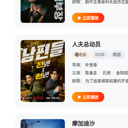
剧情：
立即播放
人夫总动员
电影
2026
韩国
导演：
朴奎泰
主演：
陈善圭
/
孔明
/
金知硕
剧情：
立即播放
摩加迪沙