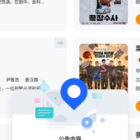
剧中主角金科长由苏志燮饰演。在剧中，金科长是敏智的父亲，也是一名朝鲜间谍。他被派去执行无数特别任务，包括17次朝鲜任务、五次韩国双重间谍任务，以及一次针对朝鲜最高司令官的暗杀行动。他是朝鲜黑名单上的头
剧
HD
导
/
尹敬浩
/
姜汉娜
/
李多熙
/
全昭旻
主
为了追查绑架前妻的歹徒，一位刑警必须和前妻的现任丈夫携手合作。这对意外搭档能放下歧见，完成疯狂救援行动吗？
剧
正片
公告内容