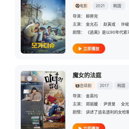
电影
2021
韩国
导演：
柳昇完
主演：
金允石
/
赵寅成
/
许峻
剧情：
立即播放
魔女的法庭
连续剧
2017
韩国
导演：
金英均
主演：
郑丽媛
/
尹贤旻
/
全光
剧情：
立即播放