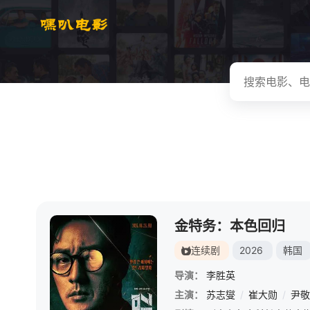
金特务：本色回归
连续剧
2026
韩国
导演：
李胜英
主演：
苏志燮
/
崔大勋
/
尹敬