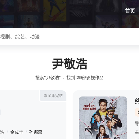
首页
尹敬浩
搜索"尹敬浩" ，找到
29
部影视作品
第10集完结
导
浩
/
金成圭
/
孙娜恩
主