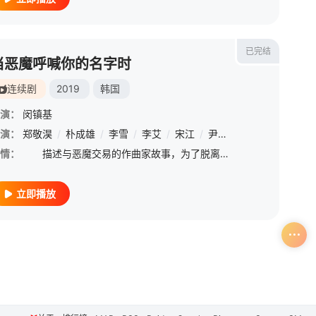
已完结
当恶魔呼喊你的名字时
连续剧
2019
韩国
演：
闵镇基
演：
/
朴顺天
郑敬淏
/
严孝燮
/
朴成雄
/
尹敬浩
/
李雪
/
李艾
/
宋江
/
尹敬浩
/
金炯默
/
金元
情：
描述与恶魔交易的作曲家故事，为了脱离恶魔必需拉另外三份合约才能自由【嘿叭电影-高清视频免费在线观看】
立即播放