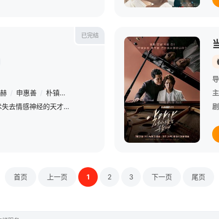
已完结
导
赫
/
申惠善
/
朴镇宇
/
崔秉默
/
李璟荣
/
刘在明
/
尹世雅
/
徐东元
主
讲述了儿时经历脑部手术失去情感神经的天才检察官黄时木（曹承佑 饰）8年来在腐败的检查厅内一直孤军奋战，直到某天一具诡异的尸体让他卷入了一场恐怖的连环杀人事件【嘿叭电影-热播综艺免费在线观看】裴斗娜饰演
剧
首页
上一页
1
2
3
下一页
尾页