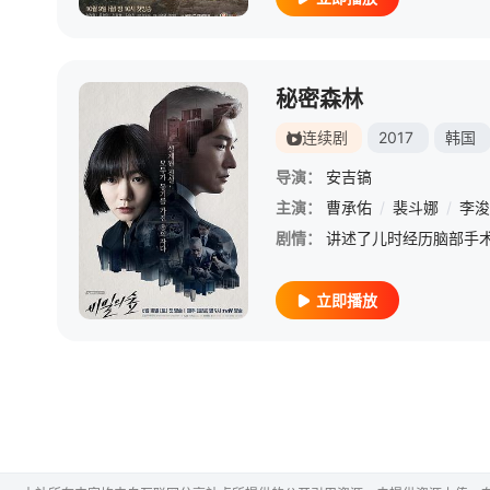
秘密森林
连续剧
2017
韩国
导演：
安吉镐
主演：
曹承佑
/
裴斗娜
/
李浚
剧情：
立即播放