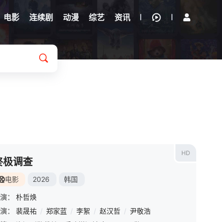
电影
连续剧
动漫
综艺
资讯
HD
终极调查
电影
2026
韩国
演：
朴哲焕
演：
裴晟祐
/
郑家蓝
/
李絮
/
赵汉哲
/
尹敬浩