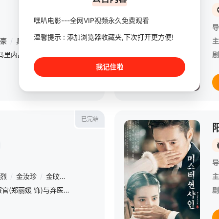
嘿叭电影---全网VIP视频永久免费观看
导
温馨提示 : 添加浏览器收藏夹,下次打开更方便!
豪
/
具教焕
/
金素真
/
郑满植
/
金在华
/
朴庆惠
/
尹敬浩
主
《逃离》是以90年代索马里内战中被孤立的韩朝大使馆的公关人员生死存亡的逃离事件为主题的电影以韩国外交史上空前绝后的真实故事为基础。
剧
我记住啦
已完结
导
烈
/
金汝珍
/
金旼序
/
李一花
/
全美善
/
卢正义
/
许成泰
/
全益玲
主
讲述了追名逐利的女检察官(郑丽媛 饰)与弃医从文的菜鸟新手检察官(尹贤旻 饰)联手将以儿童和女性作为犯罪对象的罪犯绳之以法的故事【嘿叭电影-热播电视剧免费在线观看】
剧