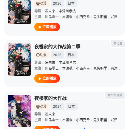
动漫
2026
日本
导演：
凑未来
/
中津川孝広
主演：
川岛零士
/
本渡枫
/
小西克幸
/
鬼头明里
/
兴津和幸
/
立即播放
第12集
夜樱家的大作战第二季
动漫
2026
日本
导演：
凑未来
/
中津川孝広
主演：
川岛零士
/
本渡枫
/
小西克幸
/
鬼头明里
/
兴津和幸
/
立即播放
第27集完结
夜樱家的大作战
动漫
2024
日本
导演：
凑未来
主演：
川岛零士
/
本渡枫
/
小西克幸
/
鬼头明里
/
兴津和幸
/