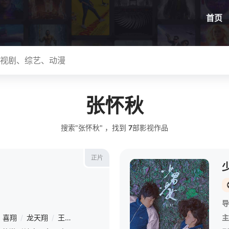
首页
张怀秋
搜索"张怀秋" ，找到
7
部影视作品
正片
导
喜翔
/
龙天翔
/
王识贤
/
夏靖庭
/
孙鹏
/
黄腾浩
/
张怀秋
/
黄尚禾
主