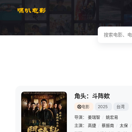
角头：斗阵欸
电影
2025
台湾
导演：
姜瑞智
/
姚宏易
主演：
高捷
/
蔡振南
/
太保
/