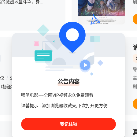
因父亲挑起新旧敌对帮派的激烈地盘斗争，身为儿子的他则试图掌控腥风血雨的台湾黑社会，在兄弟情与自身处境的夹缝中被迫前进。外部敌对势力步步进逼，内部也因误会与压力而开始产生裂缝，使得情义不再是理所当然的依
剧
已完结
导
仪
/
温升豪
/
宋新妮
/
杨雅筑
/
陈为民
/
张怀秋
/
余炳贤
/
李沛旭
主
公告内容
年近33岁的单无双（杨谨华 饰）至今未婚，仅有的热情只能倾入到无限的工作中。然而年纪越来越大，机会却越来越少，单无双不甘心就这样孤独终老。耶诞夜追新闻赶头条抢了“耶诞老人”的自行车，不料“耶诞老人
剧
嘿叭电影---全网VIP视频永久免费观看
温馨提示 : 添加浏览器收藏夹,下次打开更方便!
我记住啦
HD