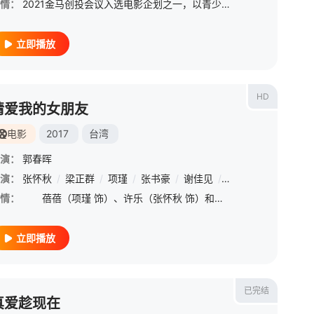
情：
2021金马创投会议入选电影企划之一，以青少年犯罪为题。
立即播放
HD
请爱我的女朋友
电影
2017
台湾
演：
郭春晖
演：
/
赖亭君
张怀秋
/
梁正群
/
项瑾
/
张书豪
/
谢佳见
/
夏如芝
/
薛仕凌
/
情：
蓓蓓（项瑾 饰）、许乐（张怀秋 饰）和许治（梁正群 饰）是感情十分要好的朋友，与此同时，蓓蓓和许治还是一对恩爱的情侣，两人都认定了对方就是自己要携手步入婚礼殿堂的那一个人。大学毕业之后，三人决定合
立即播放
已完结
真爱趁现在