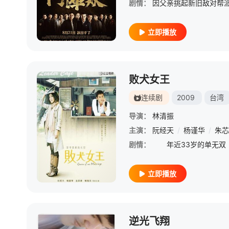
剧情：
立即播放
败犬女王
连续剧
2009
台湾
导演：
林清振
主演：
阮经天
/
杨谨华
/
朱芯
剧情：
立即播放
逆光飞翔