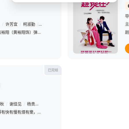
导
/
许芳宜
/
柯淑勤
/
纳豆
/
黄连煜
/
黄采仪
/
尹馨
/
张怀秋
主
音乐天分超凡的男孩裕翔（黄裕翔饰）弹得一手好琴，却天生失明。他坚持不参加任何比赛，只希望能拥有像普通人一样的生活。他第一次离家北上念书，遇见热爱跳舞却因故被迫放弃梦想的女孩小洁（张榕容饰）。裕翔能
剧
已完结
秋
/
谢佳见
/
杨贵媚
/
李易
/
洪于晴
/
谢宝萱
/
连俞涵
/
方语昕
/
人生就像拼圖，拚得有快有慢有煩有樂，遺憾是遺失的圖片，讓你無法視而不見空缺的位置