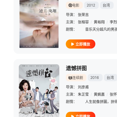
电影
2012
台湾
导演：
张荣吉
主演：
张榕容
/
黄裕翔
/
李烈
剧情：
立即播放
遗憾拼图
连续剧
2016
台湾
导演：
刘彦甫
主演：
朱芷莹
/
黄姵嘉
/
张怀
剧情：
立即播放