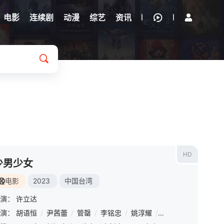
电影
连续剧
动漫
综艺
资讯
HD
少男少女
电影
2023
中国台湾
演：
许立达
演：
/
郑人硕
胡语恒
/
张再兴
/
尹茜蕾
/
唐振刚
/
管罄
/
/
吴震亚
李铭忠
/
/
黄冠智
姚淳耀
/
/
林真亦
张怀秋
/
陈万号
/