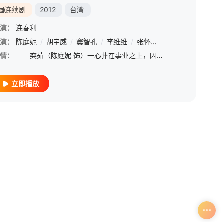
连续剧
2012
台湾
演：
连春利
演：
陈庭妮
/
胡宇威
/
窦智孔
/
李维维
/
张怀秋
/
陈泓宇
/
魏蔓
/
情：
奕茹（陈庭妮 饰）一心扑在事业之上，因此而忽略了个人的感情生活，某日，她意外地被医生告知患上了不治之症，只剩下半年的寿命，精彩的人生还未真正开始，便已经即将走向终结。震惊和绝望之中，奕茹踏上了前往
立即播放
许时豪
/
霍正奇
/
曾珮瑜
/
严艺文
/
丁国琳
/
骆炫铭
/
吴若瑄
/
陈