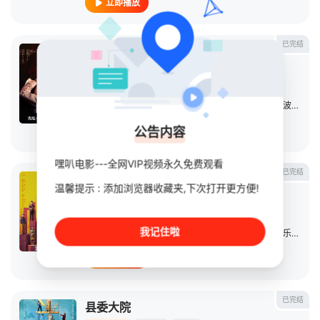
立即播放
已完结
回廊亭2022
连续剧
2022
大陆
导演：
李雅弢
主演：
邓家佳
/
张新成
/
宫正晔
/
梁爱琪
/
王艳
/
钱波
/
海一
公告内容
立即播放
嘿叭电影---全网VIP视频永久免费观看
已完结
天才基本法
温馨提示 : 添加浏览器收藏夹,下次打开更方便!
连续剧
2022
中国大陆
导演：
沈严
我记住啦
主演：
雷佳音
/
张子枫
/
张新成
/
刘琳
/
王圣迪
/
耿乐
/
王骁
立即播放
已完结
县委大院