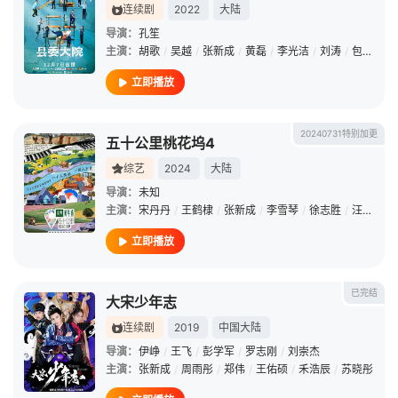
连续剧
2022
大陆
导演：
孔笙
主演：
胡歌
/
吴越
/
张新成
/
黄磊
/
李光洁
/
刘涛
/
包贝尔
/
立即播放
20240731特别加更
五十公里桃花坞4
综艺
2024
大陆
导演：
未知
主演：
宋丹丹
/
王鹤棣
/
张新成
/
李雪琴
/
徐志胜
/
汪苏泷
/
立即播放
已完结
大宋少年志
连续剧
2019
中国大陆
导演：
伊峥
/
王飞
/
彭学军
/
罗志刚
/
刘崇杰
主演：
张新成
/
周雨彤
/
郑伟
/
王佑硕
/
禾浩辰
/
苏晓彤