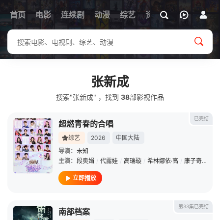
首页
电影
连续剧
动漫
综艺
资讯
张新成
搜索"张新成" ，找到
38
部影视作品
已完结
超燃青春的合唱
综艺
2026
中国大陆
导演：
未知
主演：
段奥娟
/
代露娃
/
高瑞璇
/
希林娜依·高
/
康子奇
/
鹭卓
立即播放
第33集已完结
南部档案