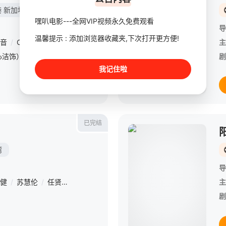
港
新加坡
嘿叭电影---全网VIP视频永久免费观看
导
温馨提示 : 添加浏览器收藏夹,下次打开更方便!
音
/
Chutcha
/
Rujinanon
/
方展发
/
陈之财
主
自幼失明的黄嘉汶（李心洁饰），接受了眼角膜移植手术，能看见周围的事物，但也因此陷入了无尽的烦恼。她发现，自己除了能看见正常的事物以外，还能看见别人看不见的鬼魂，严重干扰她的生活，嘉汶甚至宁愿自己从来没
剧
我记住啦
已完结
湾
导
健
/
苏慧伦
/
任贤齐
/
李心洁
/
徐怀钰
/
于子育
/
曹格
/
瘦子
/
大
主
剧