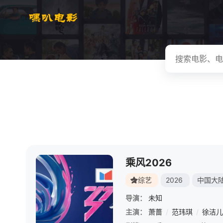
乘风2026
综艺
2026
中国大
导演：
未知
主演：
萧蔷
/
范玮琪
/
徐洁儿