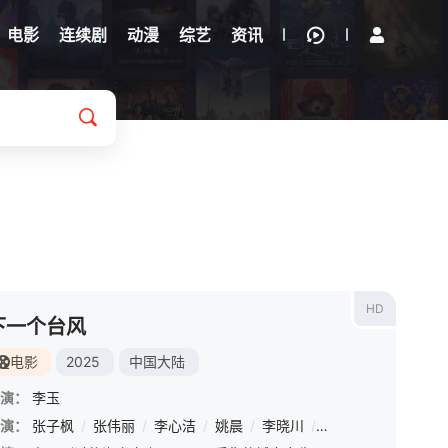
电影
连续剧
动漫
综艺
资讯
HD
下一个台风
电影
2025
中国大陆
演：
李玉
演：
李心洁
张子枫
/
李小冉
/
张伟丽
/
赵子琪
/
李心洁
/
温峥嵘
/
姚晨
/
陶昕然
/
李晓川
/
唐艺昕
/
蔡珩
/
/
阚清子
曾慕梅
/
/
陈
柴