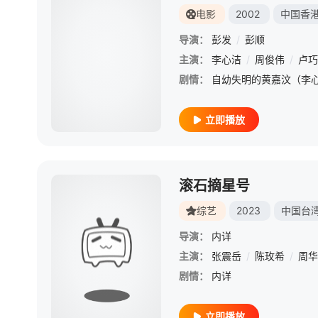
电影
2002
中国香
导演：
彭发
/
彭顺
主演：
李心洁
/
周俊伟
/
卢巧
剧情：
立即播放
滚石摘星号
综艺
2023
中国台
导演：
内详
主演：
张震岳
/
陈玫希
/
周华
剧情：
内详
立即播放