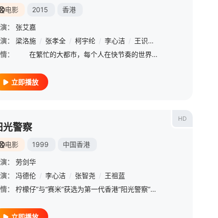
电影
2015
香港
演：
张艾嘉
演：
梁洛施
/
张孝全
/
柯宇纶
/
李心洁
/
王识贤
/
陈志朋
情：
在繁忙的大都市，每个人在快节奏的世界中生活着，繁重的生活重担让他们无瑕估计其他，然而，总有一些阴影在时时影响着他们【嘿叭电影-热播电视剧免费在线观看】 育美（梁洛施 饰）发现自己怀了男友阿翔（张
立即播放
HD
阳光警察
电影
1999
中国香港
演：
劳剑华
渊
演：
/
八三幺
冯德伦
/
/
曹雅雯
李心洁
/
/
孙盛希
张智尧
/
/
陈零九
王祖蓝
/
邱锋泽
情：
柠檬仔”与“赛米”获选为第一代香港“阳光警察”，并频频登上媒体头条由于实战经验不足，被其他同事嘲讽。因偶立新功，名声大振，又被黑社会迷昏后剥光衣物关入铁笼扔在闹市，令警方出丑。在家人、朋友的支持下，二
立即播放