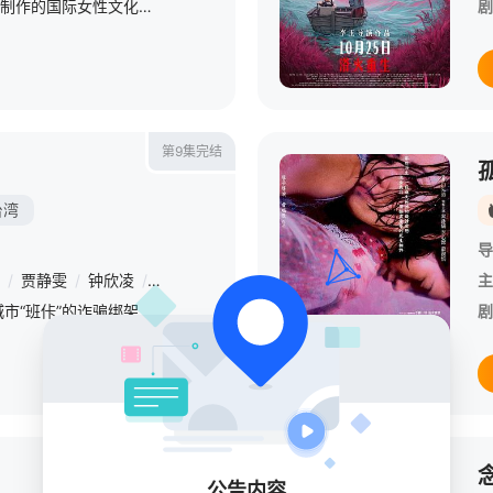
《乘风2026》是芒果TV制作的国际女性文化交流与音乐竞演综艺节目，2025年10月28日，该节目在芒果TV秋季招商大会亮相，被列入平台2026年度综艺片单。将真实记录30位国际女性的舞台蜕变成长，节
剧
第9集完结
台湾
导
/
贾静雯
/
钟欣凌
/
方郁婷
/
林廷忆
/
刘主平
/
陈昕葳
/
郑人硕
/
主
该剧以一场发生在虚构城市“班佧”的诈骗绑架案事件为背景，讲述两位母亲汪慧君（舒淇 饰）和赵静（李心洁 饰）因仇恨而结盟，为女儿所遭受的苦难展开复仇，却发现救赎遥不可及的悬疑故事。在充斥着欺骗与操控的危
剧
HD
公告内容