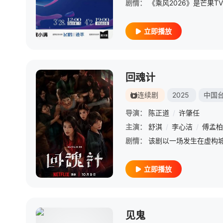
剧情：
立即播放
回魂计
连续剧
2025
中国
导演：
陈正道
/
许肇任
主演：
舒淇
/
李心洁
/
傅孟柏
剧情：
立即播放
见鬼