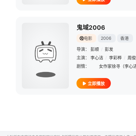
鬼域2006
电影
2006
香港
导演：
彭顺
/
彭发
主演：
李心洁
/
李彩桦
/
周俊
剧情：
立即播放