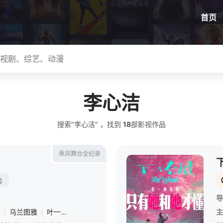
首页
李心洁
搜索"李心洁" ，找到
18
部影视作品
乘风舞台全纪录
陆
导
/
乌兰图雅
/
叶一茜
/
者来女
/
曾沛慈
/
江语晨
/
徐梦洁
/
安崎
/
主