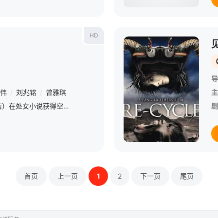
HD
导
伟
/
刘兆铭
/
曾雅琪
主
女作家徐寻（李心洁）在处女小说获得空前成功后陷入创作困境。在创作新的定名为《鬼域》的小说时，她期望向读者呈现一个如幻似真的“诡异空间”，无奈反反复复几次构想出来的故事情节都差强人意，而昔日情人的再
剧
首页
上一页
1
2
下一页
尾页