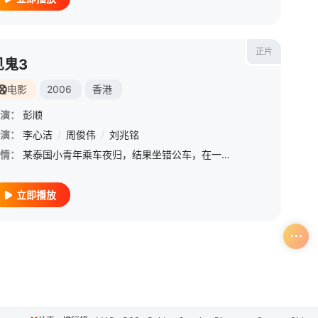
正片
见鬼3
电影
2006
香港
演：
彭顺
演：
李心洁
/
周俊伟
/
刘兆铭
情：
某泰国小青年乘车夜归，结果坐错公车，在一个陌生的地方下车将错就错，他逛进一家书店，发现一本名为《见鬼10法》的书，书中罗列了换死人角膜、怀孕自杀、杯仙、十字路鬼、捉鬼迷藏、涂尸泥、屋内打伞、午夜对镜梳
立即播放