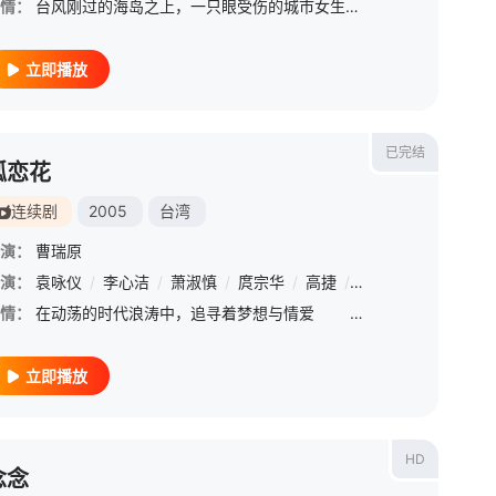
情：
台风刚过的海岛之上，一只眼受伤的城市女生林沫沫（张子枫 饰），与岛上土生土长的失语女孩阿汐（张伟丽 饰）猝然相遇【嘿叭电影-高清视频免费在线观看】当无情的风暴逐渐撕开两人隐秘哀伤的过往，两个看似另类但
立即播放
已完结
孤恋花
连续剧
2005
台湾
演：
曹瑞原
演：
尹浩宇
袁咏仪
/
李铭忠
/
李心洁
/
喜翔
/
萧淑慎
/
苏格拉瓦·卡那诺
/
庹宗华
/
高捷
/
邱秀敏
/
方馨
/
虞
情：
在动荡的时代浪涛中，追寻着梦想与情爱 &nbs
立即播放
HD
念念