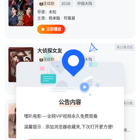
连续剧
2026
中国大陆
导演：
未知
主演：
杨承翰
/
符雅凝
立即播放
第22集完结
大侦探女友
连续剧
2025
中国大陆
导演：
兰彬
主演：
董昕赟
/
杨承翰
立即播放
公告内容
第20集
拜托，不要动我的饭碗
嘿叭电影---全网VIP视频永久免费观看
连续剧
2028
中国大陆
导演：
赵天伊
温馨提示 : 添加浏览器收藏夹,下次打开更方便!
主演：
杨承翰
/
杨舒亦
/
YiYi
/
段志峰
/
李炳宏
/
龚诗玉
/
朱