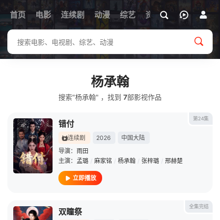
首页
电影
连续剧
动漫
综艺
资讯
杨承翰
搜索"杨承翰" ，找到
7
部影视作品
第24集
错付
连续剧
2026
中国大陆
导演：
雨田
主演：
孟璐
/
麻家铭
/
杨承翰
/
张梓璐
/
邢赫楚
立即播放
全集完结
双瞳祭