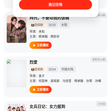
立即播放
我记住啦
更新至第14集
拜托，不要动我的饭碗
连续剧
2025
大陆
导演：
未知
主演：
杨承翰
/
杨舒亦
立即播放
更新至24集
烈爱
连续剧
2024
中国大陆
导演：
喜子
主演：
何宣林
/
高铭辰
/
马佳莹
/
杨承翰
/
孙荣
/
孙暘
立即播放
已完结
女兵日记：女力报到