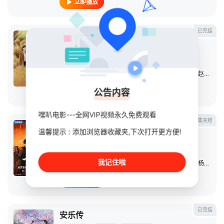
立即播放
已完结
治愈系恋人
连续剧
2023
中国大陆
导演：
牟晓杰
主演：
罗云熙
/
章若楠
/
王奕婷
/
钱迪迪
/
李家豪
/
赵梦姝
公告内容
立即播放
嘿叭电影---全网VIP视频永久免费观看
第32集完结
七根心简
温馨提示 : 添加浏览器收藏夹,下次打开更方便!
连续剧
2025
中国大陆
导演：
蔡岳勋
我记住啦
主演：
刘浩存
/
宋威龙
/
敖瑞鹏
/
王奕婷
/
张亦驰
/
杨皓宇
/
立即播放
已完结
安乐传