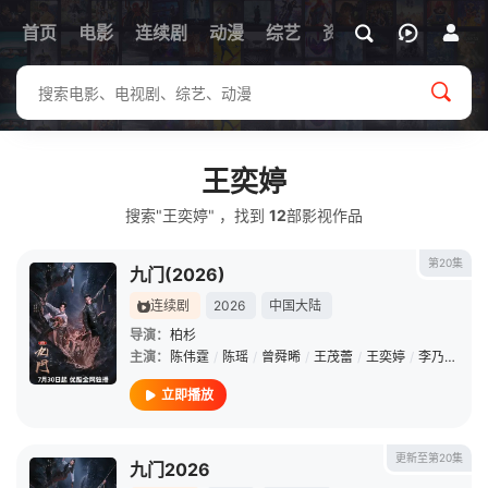
首页
电影
连续剧
动漫
综艺
资讯
王奕婷
搜索"王奕婷" ，找到
12
部影视作品
第20集
九门(2026)
连续剧
2026
中国大陆
导演：
柏杉
主演：
陈伟霆
/
陈瑶
/
曾舜晞
/
王茂蕾
/
王奕婷
/
李乃文
/
释
立即播放
更新至第20集
九门2026