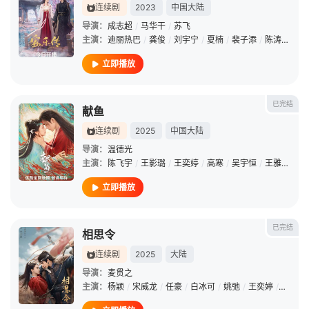
连续剧
2023
中国大陆
导演：
成志超
/
马华干
/
苏飞
主演：
迪丽热巴
/
龚俊
/
刘宇宁
/
夏楠
/
裴子添
/
陈涛
/
李淑
立即播放
已完结
献鱼
连续剧
2025
中国大陆
导演：
温德光
主演：
陈飞宇
/
王影璐
/
王奕婷
/
高寒
/
吴宇恒
/
王雅佳
/
保
立即播放
已完结
相思令
连续剧
2025
大陆
导演：
麦贯之
主演：
杨颖
/
宋威龙
/
任豪
/
白冰可
/
姚弛
/
王奕婷
/
陈涛
/