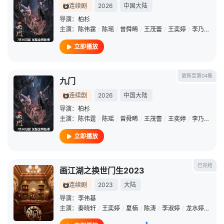
连续剧
2026
中国大陆
导演：
柏杉
主演：
陈伟霆
/
陈瑶
/
曾舜晞
/
王茂蕾
/
王奕婷
/
李乃文
/
释
立即播放
更新至第04集
九门
连续剧
2026
中国大陆
导演：
柏杉
主演：
陈伟霆
/
陈瑶
/
曾舜晞
/
王茂蕾
/
王奕婷
/
李乃文
/
释
立即播放
已完结
画江湖之换世门生2023
连续剧
2023
大陆
导演：
李伟基
主演：
秦晓轩
/
王奕婷
/
夏楠
/
陈涛
/
李淑婷
/
龙水婷
/
白冰