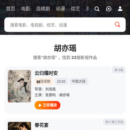
首页
电影
连续剧
动漫
综艺
资讯
胡亦瑶
搜索"胡亦瑶" ，找到
22
部影视作品
第18集
云归槿时安
连续剧
2026
中国大陆
导演：
刘浩南
主演：
张景昀
/
胡亦瑶
立即播放
第27集已完结
春花宴