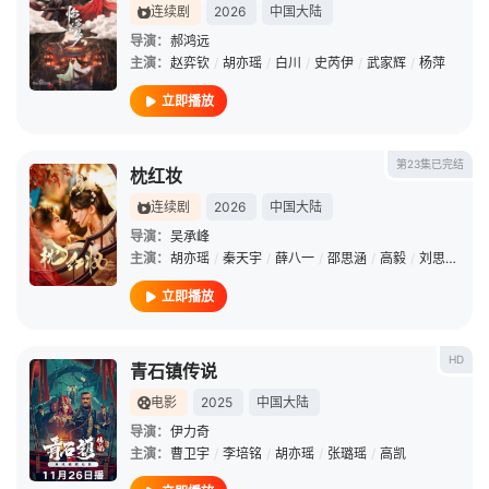
连续剧
2026
中国大陆
导演：
郝鸿远
主演：
赵弈钦
/
胡亦瑶
/
白川
/
史芮伊
/
武家辉
/
杨萍
立即播放
第23集已完结
枕红妆
连续剧
2026
中国大陆
导演：
吴承峰
主演：
胡亦瑶
/
秦天宇
/
薛八一
/
邵思涵
/
高毅
/
刘思辰
/
王
立即播放
HD
青石镇传说
电影
2025
中国大陆
导演：
伊力奇
主演：
曹卫宇
/
李培铭
/
胡亦瑶
/
张璐瑶
/
高凯