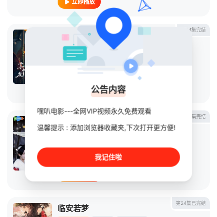
立即播放
第24集完结
掌中雀
连续剧
2025
中国大陆
导演：
未知
主演：
代高政
/
管栎
/
胡亦瑶
公告内容
立即播放
嘿叭电影---全网VIP视频永久免费观看
第24集完结
赴刃
温馨提示 : 添加浏览器收藏夹,下次打开更方便!
连续剧
2025
中国大陆
导演：
矫莉丽
我记住啦
主演：
孙晨竣
/
胡亦瑶
/
王星玮
/
乔靖雯
/
雷澍
立即播放
第24集已完结
临安若梦