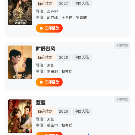
连续剧
2027
中国大陆
导演：
邓亮宏
主演：
胡亦瑶
/
王星玮
/
罗嘉麒
立即播放
全集完结
旷野烈风
连续剧
2026
中国大陆
导演：
未知
主演：
刘萧旭
/
胡亦瑶
立即播放
全集完结
蔻蔻
连续剧
2026
中国大陆
导演：
未知
主演：
郝富申
/
胡亦瑶