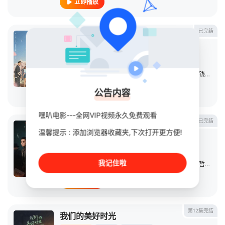
立即播放
已完结
点燃我，温暖你
连续剧
2022
大陆
导演：
刘俊杰
主演：
陈飞宇
/
张婧仪
/
赵志伟
/
曾可妮
/
崔雨鑫
/
钱迪迪
/
公告内容
立即播放
嘿叭电影---全网VIP视频永久免费观看
已完结
前夜
温馨提示 : 添加浏览器收藏夹,下次打开更方便!
连续剧
2023
中国大陆
导演：
张九源
我记住啦
主演：
欧豪
/
张慧雯
/
赵志伟
/
施诗
/
任宥纶
/
王艺哲
/
阿丽
立即播放
第12集完结
我们的美好时光