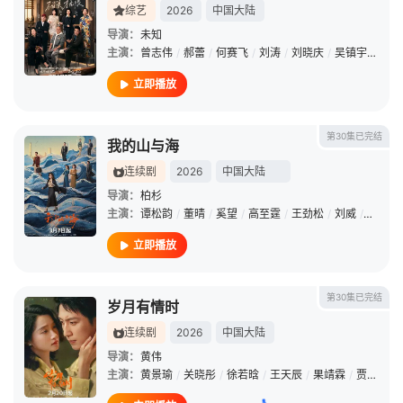
综艺
2026
中国大陆
导演：
未知
主演：
曾志伟
/
郝蕾
/
何赛飞
/
刘涛
/
刘晓庆
/
吴镇宇
/
李诚
立即播放
第30集已完结
我的山与海
连续剧
2026
中国大陆
导演：
柏杉
主演：
谭松韵
/
董晴
/
奚望
/
高至霆
/
王劲松
/
刘威
/
石云鹏
立即播放
第30集已完结
岁月有情时
连续剧
2026
中国大陆
导演：
黄伟
主演：
黄景瑜
/
关晓彤
/
徐若晗
/
王天辰
/
果靖霖
/
贾冰
/
代