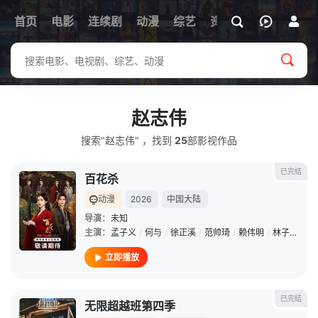
首页
电影
连续剧
动漫
综艺
资讯
赵志伟
搜索"赵志伟" ，找到
25
部影视作品
已完结
百花杀
动漫
2026
中国大陆
导演：
未知
主演：
孟子义
/
何与
/
徐正溪
/
范帅琦
/
赖伟明
/
林子烨
/
董
立即播放
已完结
无限超越班第四季