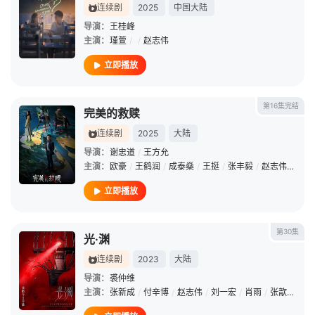
连续剧
2025
中国大陆
导演：
王桂峰
主演：
瑾萱
/
/
赵志伟
立即播放
第16集完结
完美的救赎
连续剧
2025
大陆
导演：
谢忠道
/
王方允
主演：
欧豪
/
王鹤润
/
成泰燊
/
王挺
/
张丰毅
/
赵志伟
/
李羽
立即播放
第30集
光·渊
连续剧
2023
大陆
导演：
裘仲维
主演：
张新成
/
付辛博
/
赵志伟
/
刘一宏
/
肖雨
/
张歆怡
/
耿