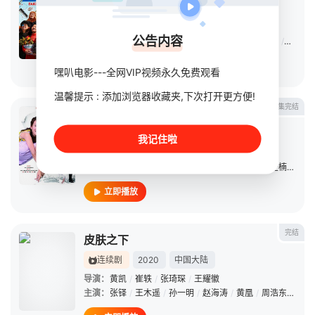
电影
2026
中国大陆
导演：
鹏飞
公告内容
主演：
蒋奇明
/
李雪琴
/
董宝石
/
姜武
/
杨玏
/
蒋易
/
雷佳音
立即播放
嘿叭电影---全网VIP视频永久免费观看
温馨提示 : 添加浏览器收藏夹,下次打开更方便!
第30集完结
纸婚
连续剧
2014
中国大陆
我记住啦
导演：
张峰
主演：
李念
/
李东学
/
高亚麟
/
马羚
/
毛俊杰
/
许圣楠
/
钱芳
立即播放
完结
皮肤之下
连续剧
2020
中国大陆
导演：
黄凯
/
崔轶
/
张琦琛
/
王耀徽
主演：
张铎
/
王木遥
/
孙一明
/
赵海涛
/
黄凰
/
周浩东
/
闫猛