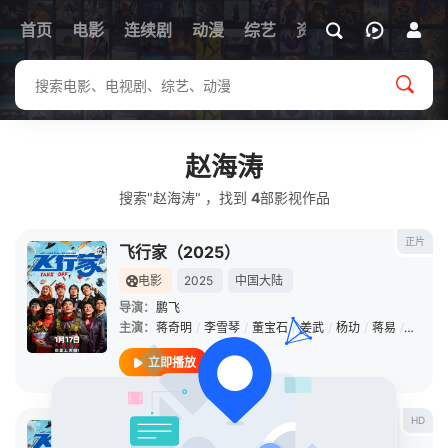
首页
电影
连续剧
动漫
综艺
资讯
赵海涛
搜索"赵海涛" ，找到
4
部影视作品
正片
飞行家（2025）
电影
2025
中国大陆
导演：
鹏飞
主演：
蒋奇明
/
李雪琴
/
董宝石
/
姜武
/
杨玏
/
蒋易
/
雷佳音
立即播放
HD
飞行家