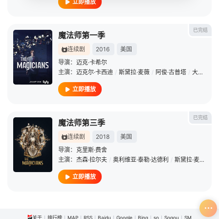
立即播放
已完结
魔法师第一季
连续剧
2016
美国
导演：
迈克·卡希尔
主演：
迈克尔·卡西迪
/
斯黛拉·麦薇
/
阿俊·古普塔
/
大卫·卡尔
立即播放
已完结
魔法师第三季
连续剧
2018
美国
导演：
克里斯·费舍
主演：
杰森·拉尔夫
/
奥利维亚·泰勒·达德利
/
斯黛拉·麦薇
/
哈
立即播放
关于
排行榜
MAP
RSS
Baidu
Google
Bing
so
Sogou
SM