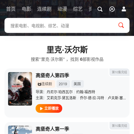
首页
电影
连续剧
动漫
综艺
资讯
里克·沃尔斯
搜索"里克·沃尔斯" ，找到
6
部影视作品
第10集完结
高堡奇人第四季
连续剧
2019
美国
导演：
丹尼尔·珀西瓦尔
/
约翰·福西特
主演：
艾莉克莎·黛瓦洛斯
/
乔尔·德·拉·冯特
/
卢夫斯·塞维尔
/
立即播放
第10集完结
高堡奇人第一季