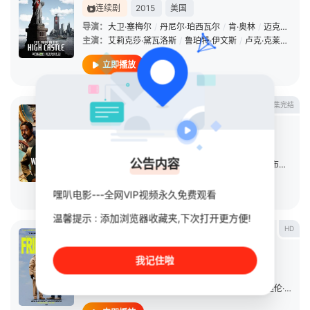
连续剧
2015
美国
导演：
大卫·塞梅尔
/
丹尼尔·珀西瓦尔
/
肯·奥林
/
迈克尔·瑞迈尔
主演：
艾莉克莎·黛瓦洛斯
/
鲁珀特·伊文斯
/
卢克·克莱恩坦克
立即播放
第8集完结
华盛顿·布莱克
连续剧
2025
美国
导演：
未知
公告内容
主演：
埃迪·卡兰贾
/
小欧内斯特·金斯利
/
斯特林·K·布朗
/
汤姆
立即播放
嘿叭电影---全网VIP视频永久免费观看
温馨提示 : 添加浏览器收藏夹,下次打开更方便!
HD
邻人友谊
电影
2024
美国
我记住啦
导演：
安德鲁·德扬
主演：
蒂姆·罗宾逊
/
保罗·路德
/
凯特·玛拉
/
杰克·迪伦·格雷泽