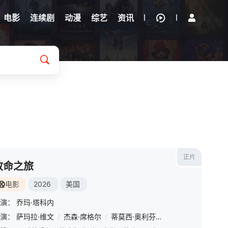
电影
连续剧
动漫
综艺
资讯
正片
致命之旅
电影
2026
美国
演：
乔玛·塔科内
拉多姆斯基
演：
萨玛拉·维文
/
基思·雅各
/
杰森·席格尔
/
丹妮西娅·萨马尔
/
蒂莫西·奥利芬特
/
尼科莱·金斯基
/
朱丽叶特·刘易斯
/
杰克·库兰