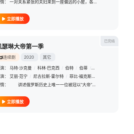
情：
一对关系紧张的夫妇来到一座偏远的小屋，各自暗藏谋害对方的企图。在寂静的荒野中，一场惊心动魄的对决即将上演。
立即播放
已完结
凯瑟琳大帝第一季
连续剧
2020
其它
演：
马特·沙克曼
/
科林·巴克西
/
伯特
/
伯蒂
/
格塔·帕特尔
/
Ben
/
演：
格威利姆·李
艾丽·范宁
/
亚当·戈德利
/
尼古拉斯·霍尔特
/
道格拉斯·霍奇斯
/
菲比·福克斯
/
贝琳达·布罗米洛
/
萨沙·达万
/
格威利
/
巴
情：
讲述俄罗斯历史上唯一一位被冠以“大帝”之名的女皇叶卡捷琳娜二世·阿列克谢耶芙娜的崛起，以及她和丈夫彼得三世·费奥多罗维奇的关系。凯瑟琳10岁时被介绍给了彼得，作为欧洲皇室使用婚姻控制国家间政治联系
立即播放