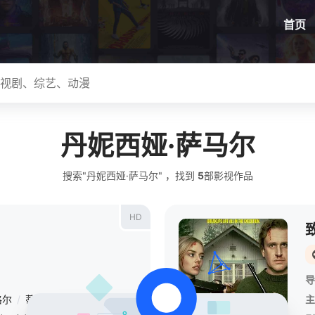
首页
丹妮西娅·萨马尔
搜索"丹妮西娅·萨马尔" ，找到
5
部影视作品
HD
导
格尔
/
蒂莫西·奥利芬特
/
朱丽叶特·刘易斯
/
保罗·吉尔福伊尔
/
凯拉·
主