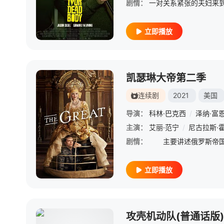
剧情：
立即播放
凯瑟琳大帝第二季
连续剧
2021
美国
导演：
科林·巴克西
/
泽纳·富
主演：
艾丽·范宁
/
尼古拉斯·
剧情：
立即播放
攻壳机动队(普通话版)