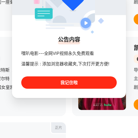
一对关系紧张的夫妇来到一座偏远的小屋，各自暗藏谋害对方的企图【嘿叭电影-热播电影免费在线观看】在寂静的荒野中，一场惊心动魄的对决即将上演。
剧
公告内容
已完结
嘿叭电影---全网VIP视频永久免费观看
温馨提示 : 添加浏览器收藏夹,下次打开更方便!
恩特斯
/
马修·摩尔
/
阿丽·潘基乌
导
霍尔特
/
吉莲·安德森
/
菲比·福克斯
/
萨沙·达万
/
查丽蒂·维克菲尔德
主
/
我记住啦
主要讲述俄罗斯帝国女皇凯瑟琳大帝的崛起以及她与丈夫彼得三世之间的激烈冲突，描绘了年轻时的凯瑟琳以及与彼得三世皇帝的婚姻，以及谋权篡位的过程。第二季中，凯瑟琳怀孕了，但她和彼得三世的王座之争仍在继续
剧
正片