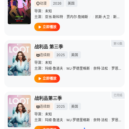
动漫
2026
美国
导演：
未知
主演：
亚当·斯科特
/
贾内尔·詹姆斯
/
/
凯斯·大卫
/
斯蒂芬·鲁特
立即播放
第10集
战利品 第三季
连续剧
2025
美国
导演：
未知
主演：
玛娅·鲁道夫
/
MJ·罗德里格斯
/
奈特·法松
/
罗恩·芬奇斯
立即播放
已完结
战利品第三季
连续剧
2025
美国
导演：
未知
主演：
玛娅·鲁道夫
/
MJ·罗德里格斯
/
奈特·法松
/
罗恩·芬奇斯