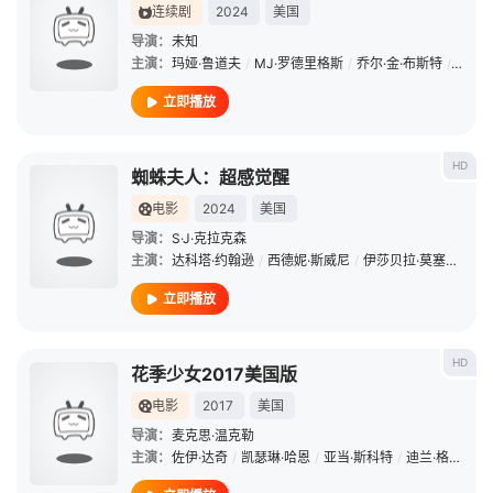
连续剧
2024
美国
导演：
未知
主演：
玛娅·鲁道夫
/
MJ·罗德里格斯
/
乔尔·金·布斯特
/
罗恩·
立即播放
HD
蜘蛛夫人：超感觉醒
电影
2024
美国
导演：
S·J·克拉克森
主演：
达科塔·约翰逊
/
西德妮·斯威尼
/
伊莎贝拉·莫塞德
/
塞
立即播放
HD
花季少女2017美国版
电影
2017
美国
导演：
麦克思·温克勒
主演：
佐伊·达奇
/
凯瑟琳·哈恩
/
亚当·斯科特
/
迪兰·格鲁拉
/