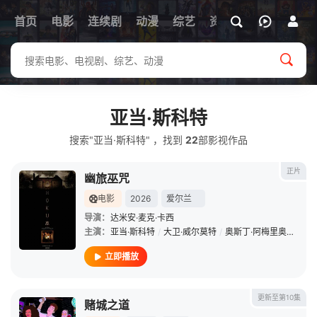
首页
电影
连续剧
动漫
综艺
资讯
亚当·斯科特
搜索"亚当·斯科特" ，找到
22
部影视作品
正片
幽旅巫咒
电影
2026
爱尔兰
导演：
达米安·麦克·卡西
主演：
亚当·斯科特
/
大卫·威尔莫特
/
奥斯丁·阿梅里奥
/
弗洛
立即播放
更新至第10集
赌城之道