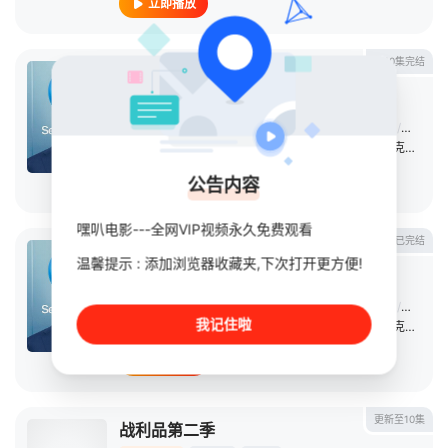
立即播放
第10集完结
人生切割术 第二季
连续剧
2025
美国
导演：
本·斯蒂勒
/
乌塔·布里泽维茨
/
塞缪尔·多诺万
/
杰西卡·
主演：
亚当·斯科特
/
布丽特·洛薇尔
/
约翰·特托罗
/
克里斯托弗·沃肯
公告内容
立即播放
嘿叭电影---全网VIP视频永久免费观看
已完结
人生切割术第二季
温馨提示 : 添加浏览器收藏夹,下次打开更方便!
连续剧
2025
美国
导演：
本·斯蒂勒
/
乌塔·布里泽维茨
/
塞缪尔·多诺万
/
杰西卡·
我记住啦
主演：
亚当·斯科特
/
布丽特·洛薇尔
/
约翰·特托罗
/
克里斯托弗·沃肯
立即播放
更新至10集
战利品第二季