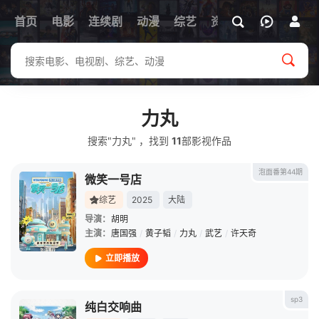
首页
电影
连续剧
动漫
综艺
资讯
力丸
搜索"力丸" ，找到
11
部影视作品
泡面番第44期
微笑一号店
综艺
2025
大陆
导演：
胡明
主演：
唐国强
/
黄子韬
/
力丸
/
武艺
/
许天奇
立即播放
sp3
纯白交响曲