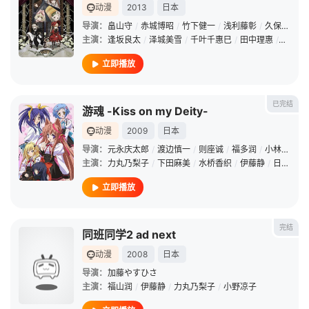
动漫
2013
日本
导演：
畠山守
/
赤城博昭
/
竹下健一
/
浅利藤彰
/
久保太郎
/
主演：
逢坂良太
/
泽城美雪
/
千叶千惠巳
/
田中理惠
/
桑谷夏
立即播放
已完结
游魂 -Kiss on my Deity-
动漫
2009
日本
导演：
元永庆太郎
/
渡边慎一
/
则座诚
/
福多润
/
小林孝志
/
主演：
力丸乃梨子
/
下田麻美
/
水桥香织
/
伊藤静
/
日野聪
/
立即播放
完结
同班同学2 ad next
动漫
2008
日本
导演：
加藤やすひさ
主演：
福山润
/
伊藤静
/
力丸乃梨子
/
小野凉子