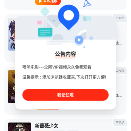
立即播放
已完结
出云战记
动漫
2005
日本
导演：
富永恒雄
主演：
荻原秀树
/
冰青
/
力丸乃梨子
/
石松千恵美
/
山川琴美
公告内容
立即播放
嘿叭电影---全网VIP视频永久免费观看
已完结
蔷薇少女序曲
温馨提示 : 添加浏览器收藏夹,下次打开更方便!
动漫
2006
日本
导演：
松尾衡
我记住啦
主演：
泽城美雪
/
野川樱
/
田中理惠
/
桑谷夏子
/
森永理科
/
立即播放
已完结
新蔷薇少女