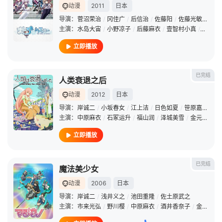
动漫
2011
日本
导演：
菅沼荣治
/
冈佳广
/
后信治
/
佐藤阳
/
佐藤光敏
/
荒井
主演：
水岛大宙
/
小野凉子
/
后藤麻衣
/
壹智村小真
/
力丸乃
立即播放
已完结
人类衰退之后
动漫
2012
日本
导演：
岸诚二
/
小坂春女
/
江上洁
/
日色如夏
/
笹原嘉文
/
黑
主演：
中原麻衣
/
石冢运升
/
福山润
/
泽城美雪
/
金元寿子
/
立即播放
已完结
魔法美少女
动漫
2006
日本
导演：
岸诚二
/
浅井义之
/
池田重隆
/
佐土原武之
主演：
市来光弘
/
野川樱
/
中原麻衣
/
酒井香奈子
/
金田朋子