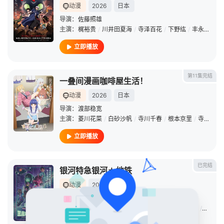
动漫
2026
日本
导演：
佐藤照雄
主演：
梶裕贵
/
川井田夏海
/
寺泽百花
/
下野纮
/
丰永利行
/
立即播放
第11集完结
一叠间漫画咖啡屋生活！
动漫
2026
日本
导演：
渡部稳宽
主演：
菱川花菜
/
白砂沙帆
/
寺川千春
/
根本京里
/
寺泽百花
立即播放
已完结
银河特急银河☆地铁
动漫
2025
日本
导演：
龟山阳平
主演：
寺泽百花
/
永濑安奈
/
小松未可子
/
金元寿子
/
小市真