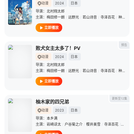
动漫
2024
日本
导演：
北村翔太郎
主演：
梅田修一朗
/
远野光
/
若山诗音
/
寺泽百花
/
种崎敦美
立即播放
预告
败犬女主太多了！PV
动漫
2024
日本
导演：
北村翔太郎
主演：
梅田修一朗
/
远野光
/
若山诗音
/
寺泽百花
/
种崎敦美
立即播放
更新至12集
柚木家的四兄弟
动漫
2023
日本
导演：
本乡满
主演：
岩崎谅太
/
户谷菊之介
/
樱井美雪
/
寺泽百花
/
松冈美