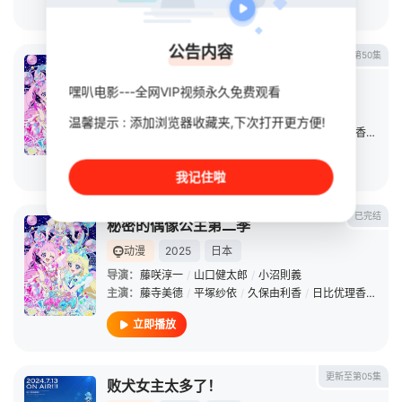
立即播放
公告内容
第50集
秘密的偶像公主 第二季
嘿叭电影---全网VIP视频永久免费观看
动漫
2025
日本
导演：
藤咲淳一
/
山口健太郎
/
小沼則義
温馨提示 : 添加浏览器收藏夹,下次打开更方便!
主演：
藤寺美德
/
平塚纱依
/
久保由利香
/
日比优理香
/
铃木
立即播放
我记住啦
已完结
秘密的偶像公主第二季
动漫
2025
日本
导演：
藤咲淳一
/
山口健太郎
/
小沼則義
主演：
藤寺美德
/
平塚纱依
/
久保由利香
/
日比优理香
/
铃木
立即播放
更新至第05集
败犬女主太多了！