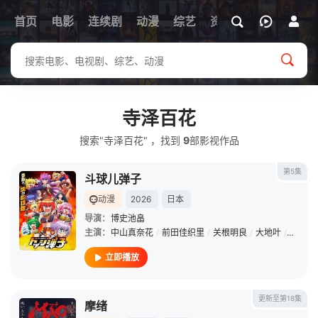
首页
电影
连续剧
动漫
综艺
资讯
寺泽百花
搜索"寺泽百花" ，找到
9
部影视作品
第5集
斗球儿弹子
动漫
2026
日本
导演：
博史池畠
主演：
中山真奈花
/
前田佳织里
/
关根明良
/
大地叶
/
筱原侑
立即播放
更新至第18集
摩绪