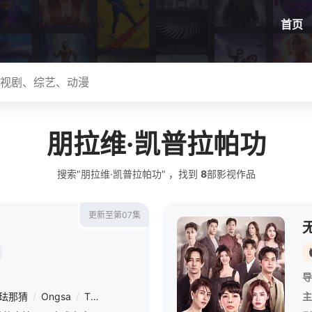
首页
朋拉维·凯普拉帕功
搜索"朋拉维·凯普拉帕功" ，找到
8
部影视作品
更新至第07集
导
萨珐那猜
/
Ongsa
/
Tthuchh
/
Khummuang
/
朋拉维·凯普拉帕功
/
恰
主