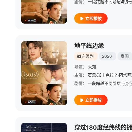
剧情：
立即播放
地平线边缘
连续剧
2026
泰国
导演：
未知
主演：
英恩·珈卡克拉辛·阿塔
剧情：
立即播放
穿过180度经纬线的