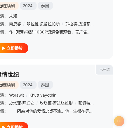
连续剧
2024
泰国
演：
未知
演：
南思睿
/
朋拉维·凯普拉帕功
/
苏拉德·皮凌瓦
/
拉差塔·皮澈肖特
情：
作【嘿叭电影-1080P资源免费观看，无广告，不卡顿】家@Howl_sairy 的作品改编制作剧集，分为东南西北四个故事，八位主角演员招募中
立即播放
已完结
爱情世纪
连续剧
2024
泰国
演：
Worawit
/
Khuttiyayothin
演：
塔农萨·苏帕坎
皮塔亚·萨丘安
/
朋拉维·凯普拉帕功
/
坎塔蓬·晋达塔维彭
/
Gumpuns
/
彭佩特齐·潘功
/
Koravich
/
War
/
Sarasin
/
Jir
情：
阿森对他的爱情忠贞不渝。他一生都在等待他失去的爱人瓦特从她一个世纪前的死亡中重生。但是当夜晚的黑暗降临时，他会被五色之石的力量强行折磨。如果他不能在本世纪的时间窗内找到水，他将不可避免地永远悲惨地
立即播放