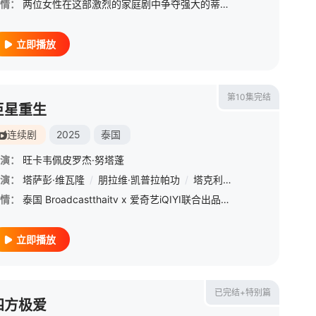
情：
两位女性在这部激烈的家庭剧中争夺强大的蒂纳拉王朝领导权【嘿叭电影-1080P资源免费观看，无广告，不卡顿】法克法一生都在证明自己是合法继承人，但当她终生的敌人帕普瓦特归来夺走一切时，她的世界开始动摇。
立即播放
第10集完结
巨星重生
连续剧
2025
泰国
演：
旺卡韦佩皮罗杰·努塔蓬
约隆·西岚亚堤迪
演：
塔萨彭·维瓦隆
/
朋拉维·凯普拉帕功
/
塔克利特·柴乌特
/
Jay
/
D
情：
泰国 Broadcastthaitv x 爱奇艺iQIYI联合出品，改编自作家Crystaljade的18+同名小说《Reset》。
立即播放
已完结+特别篇
四方极爱