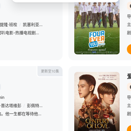
导
提隆·班栓
/
凯塞利亚·麦克托什
主
講述違背母親意【嘿叭电影-热播电视剧免费在线观看】 一個男孩和已故父親朋友間的浪漫故事...
剧
更新至10集
hin
导
·晋达塔维彭
/
彭佩特齐·潘功
/
War
/
Jirawat
/
Vachirasarunpatra
主
/
阿森对他的爱情忠贞不渝。他一生都在等待他失去的爱人瓦特从她一个世纪前的死亡中重生。但是当夜晚的黑暗降临时，他会被五色之石的力量强行折磨。如果他不能在本世纪的时间窗内找到水，他将不可避免地永远悲惨地死去
剧