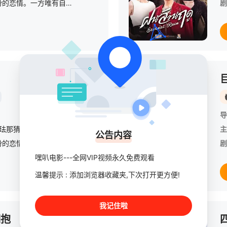
一段跨越不同阶层与身份的恋情。一方唯有自己的荣誉，另一方则关乎王室血统。 身为仆人的 Phob 爱上自己的主人，也是王子的Thinnakon，即使亲人极度反对，Phob 依然敬重他，想让他做自己的
剧
更新至第04集
导
萨珐那猜
/
Ongsa
/
Tthuchh
/
Khummuang
/
朋拉维·凯普拉帕功
/
恰
主
公告内容
一段跨越不同阶层与身份的恋情【嘿叭电影-1080P资源免费观看，无广告，不卡顿】一方唯有自己的荣誉，另一方则关乎王室血统。
剧
嘿叭电影---全网VIP视频永久免费观看
温馨提示 : 添加浏览器收藏夹,下次打开更方便!
我记住啦
已完结
拥抱