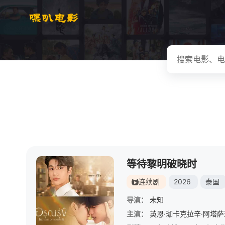
等待黎明破晓时
连续剧
2026
泰国
导演：
未知
主演：
英恩·珈卡克拉辛·阿塔