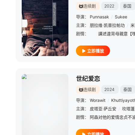
连续剧
2022
泰国
导演：
Punnasak
/
Sukee
主演：
朋拉维·凯普拉帕功
/
米
剧情：
立即播放
世纪爱恋
连续剧
2024
泰国
导演：
Worawit
/
Khuttiyayot
主演：
皮塔亚·萨丘安
/
坎塔蓬
剧情：
立即播放