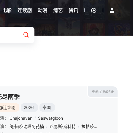
电影
连续剧
动漫
综艺
资讯
更新至第06集
无尽雨季
连续剧
2026
泰国
演：
Chajchavan
/
Saswatgloon
约隆·西岚亚堤迪
演：
缇卡彭·瑞塔阿芘楠
/
路易斯·斯科特
/
拉帕莎兰·吉拉威宋誊功
/