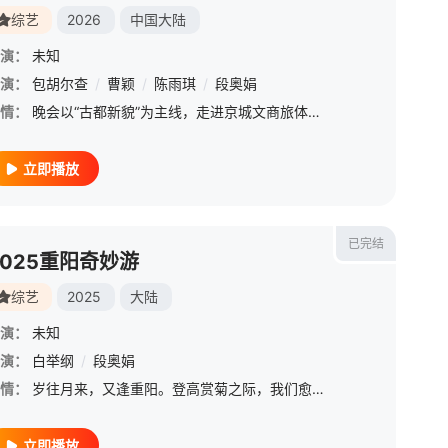
综艺
2026
中国大陆
演：
未知
演：
包胡尔查
/
曹颖
/
陈雨琪
/
段奥娟
情：
晚会以“古都新貌”为主线，走进京城文商旅体鲜活地标，记录高质量发展脉动，聆听平凡百姓的真实故事。老中青少四代汇聚一堂，歌颂快乐与热爱，在辞旧迎新的特别时刻，陪伴全国观众共赴一场有格局、有温度、有共鸣的
立即播放
已完结
2025重阳奇妙游
综艺
2025
大陆
演：
未知
演：
白举纲
/
段奥娟
情：
岁往月来，又逢重阳。登高赏菊之际，我们愈发领悟：九九归真，其道在暖。生命的圆满，并非遥不可及的哲学概念，而是归于一份可触可感的人间温暖。温暖远不止于适宜的体温感受，更是源自心灵共鸣的安全感。我们可从三
立即播放