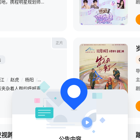
四个不同人文氛围的目的地，携程明星规划师提供两条花式游玩路线。一条符合大众对城市的期待、一条挖掘冷门宝藏，但看什么样的风景、被什么样的美食治愈、遇见什么陌生人的生活、一路又有哪些冒险，都由两队人各自的
剧
正片
陆
导
江
/
赵虎
/
杨阳
/
张太文
主
暴雨将至，轰隆隆的声音夹杂着人群的呼喊声砸向操场，正在参加小学田径比赛的唐平安重重的摔倒在地面，当母亲李枚赶到医院时，医生却给了再生一个孩子做骨髓移植的建议，李枚怔怔的站在深不见底的楼道，像是对她过去
剧
第1期
《踏上新征程》北京卫视跨年之夜2026
公告内容