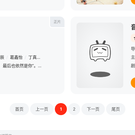
正片
导
辰
/
葛鑫怡
/
丁真珍珠
/
翁虹
/
韩栋
/
吕一
/
段奥娟
/
陈博豪
/
沈
主
所谓宿命就是“最初是你，最后也依然是你”。经历人生巨变的七七偶然救下林南一并彼此相爱，好友丁真见证了两人许多难忘的瞬间。当所有美好顺利展开，误会却让相爱的两个人走到分开的边缘。然而一场看似偶然的重逢，
剧
首页
上一页
1
2
下一页
尾页