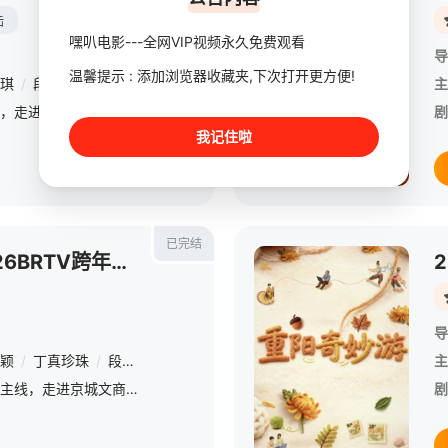
陆
嘿叭电影---全网VIP视频永久免费观看
导
温馨提示 : 添加浏览器收藏夹,下次打开更方便!
琪
/
段奥娟
主
晚会以“古都新貌”为主线，走进京城文商旅体鲜活地标，记录高质量发展脉动，聆听平凡百姓的真实故事。老中青少四代汇聚一堂，歌颂快乐与热爱，在辞旧迎新的特别时刻，陪伴全国观众共赴一场有格局、有温度、有共鸣的
剧
我记住啦
已完结
踏上新征程—更好2026BRTV跨年之夜
导
颖
/
丁真珍珠
/
段奥娟
主
本次晚会以“古都新貌”为主线，走进京城文商旅体鲜活地标，记录高质量发展脉动，聆听平凡百姓的真实故事。老中青少四代汇聚一堂，歌颂快乐与热爱，在辞旧迎新的特别时刻，陪伴全国观众共赴一场有格局、有温度、有共
剧