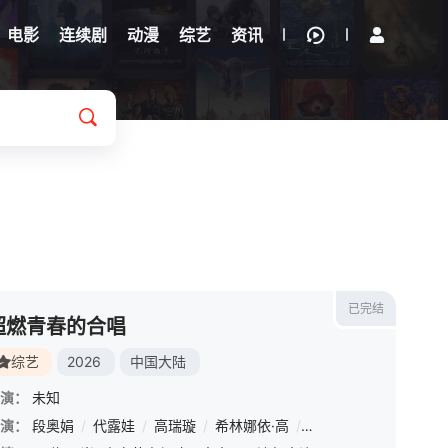
电影
连续剧
动漫
综艺
资讯
已完结
超燃青春的合唱
综艺
2026
中国大陆
演：
未知
演：
段奥娟
/
代露娃
/
高瑞璇
/
希林娜依·高
/
康子奇
/
鹭卓
/
/