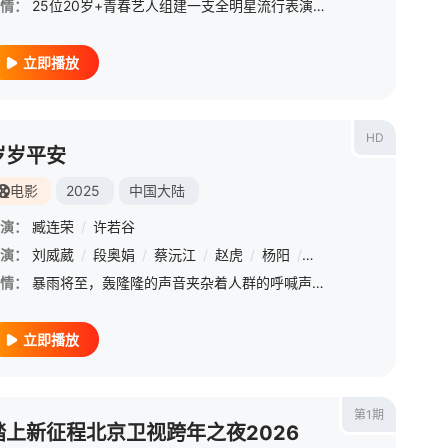
情：
25位20岁+青春艺人组建一支全明星流行表演合唱团，接受舞台考核、强团对决等四轮挑战，最终实现20+青春合唱狂欢盛典演出，并冲击世界合唱赛场
立即播放
HD
岁岁平安
电影
2025
中国大陆
演：
臧连荣
/
许若谷
演：
刘威葳
/
段奥娟
/
蔡沅江
/
赵虎
/
杨阳
/
张太文
情：
暴雨将至，轰隆隆的声音夹杂着人群的呼喊声砸向操场，正在参加小学田径比赛的唐平安重重的摔倒在地面，当母亲李枚赶到医院时，医生却给了再生一个孩子做骨髓移植的建议，李枚怔怔的站在深不见底的楼道，像是对她过去
立即播放
第1期
踏上新征程北京卫视跨年之夜2026