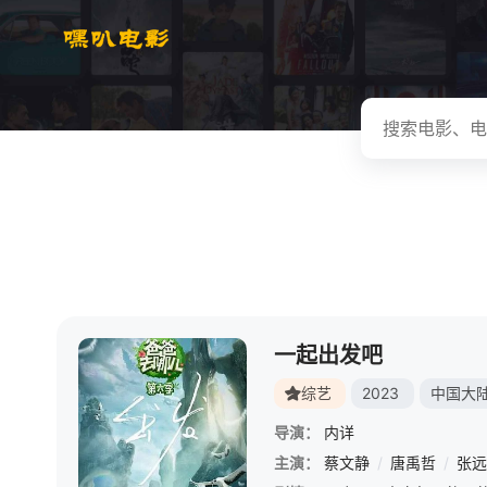
一起出发吧
综艺
2023
中国大
导演：
内详
主演：
蔡文静
/
唐禹哲
/
张远