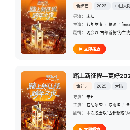
综艺
2026
中国大
导演：
未知
主演：
包胡尔查
/
曹颖
/
陈雨
剧情：
立即播放
综艺
2025
大陆
导演：
未知
主演：
包胡尔查
/
陈雨琪
/
曹
剧情：
立即播放