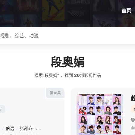
首页
段奥娟
搜索"段奥娟" ，找到
20
部影视作品
第16集
陆
导
/
伯远
/
张颜齐
/
乃万
/
段奥娟
/
李俊濠
/
樊凯杰
/
胡连馨
/
周密
主