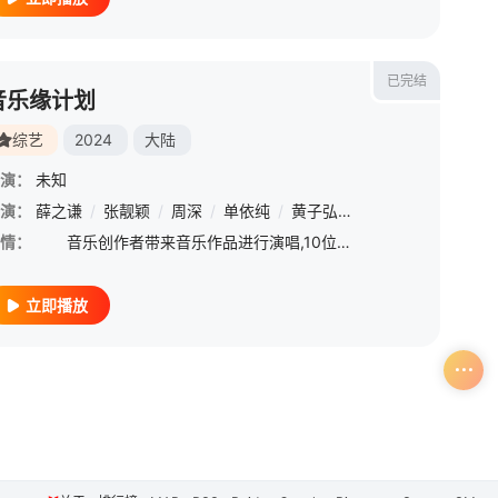
已完结
音乐缘计划
综艺
2024
大陆
演：
未知
雨
演：
/
杨曼聆
薛之谦
/
张靓颖
/
周深
/
单依纯
/
黄子弘凡
/
刘端端
/
陈立农
情：
音乐创作者带来音乐作品进行演唱,10位歌手听歌、双方交流、相互表态，完成初次双选。经过一周左右的歌曲完善后，歌手进行正式表演，现场大众乐迷，进行内测试听会。歌手与歌曲创作者面临终极抉择，参考大众反
立即播放