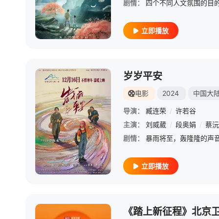
剧情：
立即播放
岁岁平安
电影
2024
中国大
导演：
臧连荣
/
许若谷
主演：
刘威葳
/
段奥娟
/
蔡沅
剧情：
立即播放