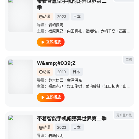
带着智慧型手机闯荡异世界第二
季
动漫
2023
日本
导演：
岩崎良明
主演：
福原克己
/
内田真礼
/
福绪唯
/
赤崎千夏
/
高野麻里佳
立即播放
完结
W&amp;#039;Z
动漫
2019
日本
导演：
铃木信吾
/
金泽洪充
主演：
福原克己
/
增田俊树
/
武内骏辅
/
江口拓也
/
山上佳之介
立即播放
更新至11集
带着智能手机闯荡异世界第二季
动漫
2023
日本
导演：
岩崎良明