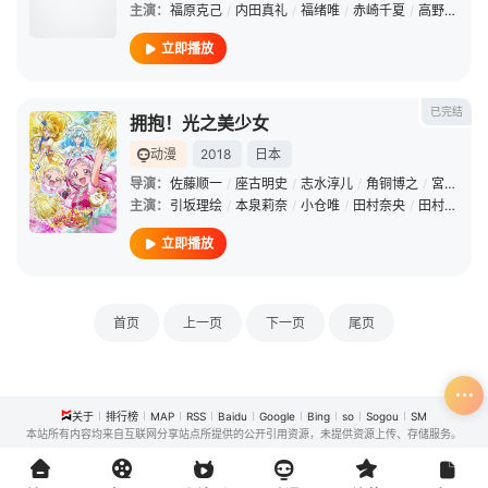
主演：
福原克己
/
内田真礼
/
福绪唯
/
赤崎千夏
/
高野麻里佳
立即播放
已完结
拥抱！光之美少女
动漫
2018
日本
导演：
佐藤顺一
/
座古明史
/
志水淳儿
/
角铜博之
/
宮元宏彰
主演：
引坂理绘
/
本泉莉奈
/
小仓唯
/
田村奈央
/
田村由香里
立即播放
首页
上一页
下一页
尾页
关于
排行榜
MAP
RSS
Baidu
Google
Bing
so
Sogou
SM
本站所有内容均来自互联网分享站点所提供的公开引用资源，未提供资源上传、存储服务。