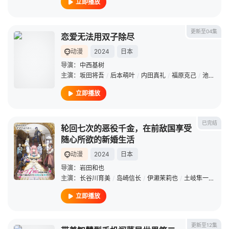
立即播放
更新至04集
恋爱无法用双子除尽
动漫
2024
日本
导演：
中西基树
主演：
坂田将吾
/
后本萌叶
/
内田真礼
/
福原克己
/
池田海咲
立即播放
已完结
轮回七次的恶役千金，在前敌国享受
随心所欲的新婚生活
动漫
2024
日本
导演：
岩田和也
主演：
长谷川育美
/
岛崎信长
/
伊濑茉莉也
/
土岐隼一
/
立花
立即播放
更新至12集