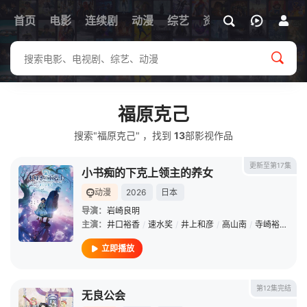
首页
电影
连续剧
动漫
综艺
资讯
福原克己
搜索"福原克己" ，找到
13
部影视作品
更新至第17集
小书痴的下克上领主的养女
动漫
2026
日本
导演：
岩崎良明
主演：
井口裕香
/
速水奖
/
井上和彦
/
高山南
/
寺崎裕香
/
森
立即播放
第12集完结
无良公会