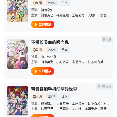
动漫
2022
日本
导演：
朝岡卓矢
主演：
福原克己
/
礒部花凛
/
涩谷彩乃
/
大地叶
/
镰仓有那
/
立即播放
第12集
不擅长吸血的吸血鬼
动漫
2025
日本
导演：
山井纱也香
主演：
田中美海
/
小野贤章
/
市道真央
/
长谷川育美
/
福原克
立即播放
第12集完结
带着智能手机闯荡异世界
动漫
2017
日本
导演：
柳濑雄之
/
大薮恭平
/
土屋浩幸
/
日下直义
/
村山靖
/
主演：
福原克己
/
内田真礼
/
福绪唯
/
赤崎千夏
/
高野麻里佳