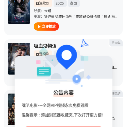
连续剧
2025
泰国
导演：
未知
主演：
提迪蓬·德查阿派坤
/
查雅妮·臣姗卡维
/
塔诵·格林尼恩
立即播放
第10集
吸血鬼物语
连续剧
2025
泰国
导演：
西瓦·萨瓦玛尼固
主演：
诺帕努·甘塔柴
/
瓦鲁特·查瓦力朱吉翁
/
彭萨帕克·安多姆珀驰
立即播放
公告内容
第7集完结
迷尸校园
嘿叭电影---全网VIP视频永久免费观看
连续剧
2025
泰国
导演：
纳塔瓦特·皮亚农蓬
/
Kittiphat
/
Jumba
温馨提示 : 添加浏览器收藏夹,下次打开更方便!
主演：
普拉克·帕尼
/
查瓦林·佩德皮里亚旺
/
萨澜·鲁杰耶拉塔纳福拉潘