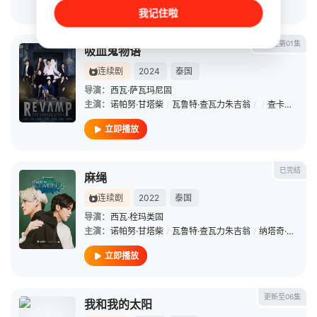
立即播放
我记住啦
更新至第01集
吸血鬼物语
连续剧
2024
泰国
导演：
西瓦·萨瓦玛尼固
主演：
诺帕努·甘塔柴
/
瓦鲁特·查瓦力朱吉翁
/
/
查卡蒙·瑟颂维塔亚
立即播放
已完结
麻绳
连续剧
2022
泰国
导演：
西瓦·栓玛类固
主演：
诺帕努·甘塔柴
/
瓦鲁特·查瓦力朱吉翁
/
纳塔奇·司隶朋通
立即播放
更新至06集
我和我的太阳