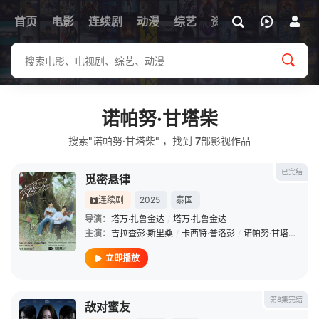
首页
电影
连续剧
动漫
综艺
资讯
诺帕努·甘塔柴
搜索"诺帕努·甘塔柴" ，找到
7
部影视作品
已完结
觅密悬律
连续剧
2025
泰国
导演：
塔万·扎鲁金达
/
塔万·扎鲁金达
主演：
吉拉查彭·斯里桑
/
卡西特·普洛彭
/
诺帕努·甘塔柴
/
朱
立即播放
第8集完结
敌对蜜友