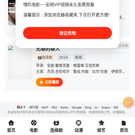
连续剧
2024
美国
嘿叭电影---全网VIP视频永久免费观看
导演：
安妮·塞维茨基
/
格雷格·艾坦尼斯
温馨提示 : 添加浏览器收藏夹,下次打开更方便!
主演：
杰克·吉伦哈尔
/
鲁丝·内伽
/
比尔·坎普
/
伊丽莎白·玛维尔
立即播放
我记住啦
更新至08集
无罪的罪人
连续剧
2024
美国
导演：
安妮·塞维茨基
/
格雷格·艾坦尼斯
主演：
杰克·吉伦哈尔
/
鲁丝·内伽
/
比尔·坎普
/
伊丽莎白·玛维尔
立即播放
关于
排行榜
MAP
RSS
Baidu
Google
Bing
so
Sogou
SM
本站所有内容均来自互联网分享站点所提供的公开引用资源，未提供资源上传、存储服务。
首页
电影
连续剧
动漫
综艺
资讯