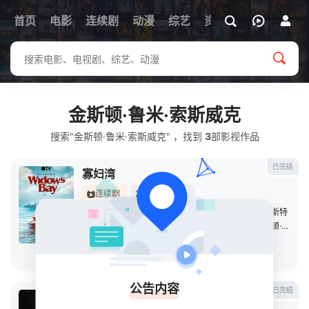
首页
电影
连续剧
动漫
综艺
资讯
金斯顿·鲁米·索斯威克
搜索"金斯顿·鲁米·索斯威克" ，找到
3
部影视作品
已完结
寡妇湾
连续剧
2026
美国
导演：
村井浩
/
安德鲁·德扬
/
塞缪尔·多诺万
/
缇·威斯特
主演：
马修·瑞斯
/
凯特·奥弗林
/
斯蒂芬·鲁特
/
金斯顿·鲁米·索斯威克
立即播放
公告内容
已完结
无罪的罪人(剧版)