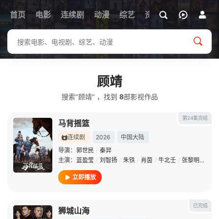
首页
电影
连续剧
动漫
综艺
资讯
顾靖
搜索"顾靖" ，找到
8
部影视作品
第24集完结
马背摇篮
连续剧
2026
中国大陆
导演：
郭世民
/
秦羿
主演：
蓝盈莹
/
刘智扬
/
朱铁
/
肖茵
/
牛北壬
/
张黎明
/
刘宇
立即播放
已完结
狮城山海