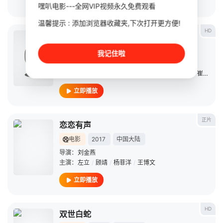
立即播放
嘿叭电影---全网VIP视频永久免费观看
温馨提示 : 添加浏览器收藏夹,下次打开更方便!
HD
津门悬案之消失的女人
电影
2020
中国大陆
我记住啦
导演：
李大涛
主演：
王放
/
李栋
/
顾靖
/
唐夏娃
/
甘雨
/
史恩旗
/
崔可法
/
立即播放
正片
恋恋有声
电影
2017
中国大陆
导演：
刘金燕
主演：
左立
/
顾靖
/
杨菲洋
/
王博文
立即播放
HD
双世白蛇