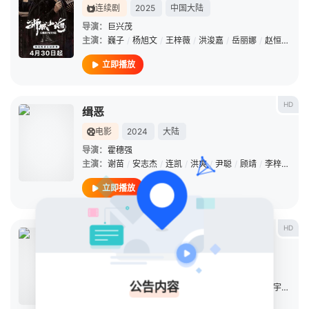
连续剧
2025
中国大陆
导演：
巨兴茂
主演：
巍子
/
杨旭文
/
王梓薇
/
洪浚嘉
/
岳丽娜
/
赵恒煊
/
顾
立即播放
HD
缉恶
电影
2024
大陆
导演：
霍穗强
主演：
谢苗
/
安志杰
/
连凯
/
洪爽
/
尹聪
/
顾靖
/
李梓嘉
/
韩
立即播放
HD
一刻十年
连续剧
2015
中国大陆
导演：
戎川
公告内容
主演：
于朦胧
/
张洋
/
谢彬彬
/
马颖杰
/
顾靖
/
李政宇
/
李梧