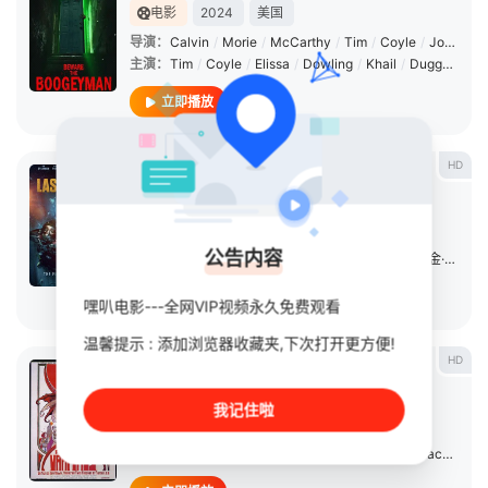
电影
2024
美国
导演：
Calvin
/
Morie
/
McCarthy
/
Tim
/
Coyle
/
Josh
/
Di
主演：
Tim
/
Coyle
/
Elissa
/
Dowling
/
Khail
/
Duggan
/
Air
立即播放
HD
逃鲨
电影
2024
英国
导演：
约阿希姆·赫登
公告内容
主演：
朱利安·山德斯
/
阿历克斯·阿诺
/
杰克·帕尔
/
金·斯皮尔曼
立即播放
嘿叭电影---全网VIP视频永久免费观看
温馨提示 : 添加浏览器收藏夹,下次打开更方便!
HD
吸血鬼的颤抖
电影
1971
法国
我记住啦
导演：
让·洛林
主演：
Sandra
/
Julien
/
Jean-Marie
/
Durand
/
Jacques
/