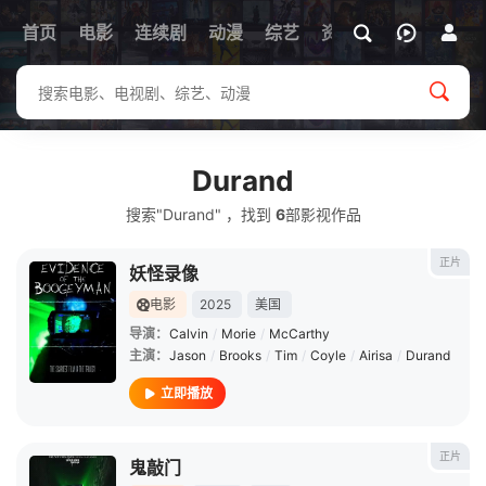
首页
电影
连续剧
动漫
综艺
资讯
Durand
搜索"Durand" ，找到
6
部影视作品
正片
妖怪录像
电影
2025
美国
导演：
Calvin
/
Morie
/
McCarthy
主演：
Jason
/
Brooks
/
Tim
/
Coyle
/
Airisa
/
Durand
立即播放
正片
鬼敲门