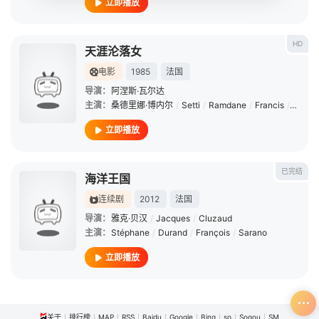
立即播放
HD
天涯沦落女
电影
1985
法国
导演：
阿涅斯·瓦尔达
主演：
桑德里娜·博内尔
/
Setti
/
Ramdane
/
Francis
/
Balch
立即播放
已完结
海洋王国
连续剧
2012
法国
导演：
雅克·贝汉
/
Jacques
/
Cluzaud
主演：
Stéphane
/
Durand
/
François
/
Sarano
立即播放
关于
排行榜
MAP
RSS
Baidu
Google
Bing
so
Sogou
SM