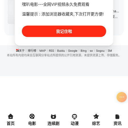
连续剧
2022
泰国
嘿叭电影---全网VIP视频永久免费观看
导演：
Lit
/
Phadung
/
Samajarn
/
Niink
/
Karnpicha
/
Sinle
温馨提示 : 添加浏览器收藏夹,下次打开更方便!
主演：
拉查帕特·沃拉萨恩
/
瓦纳拉特·拉萨梅拉特
/
亚南·翁
/
立即播放
我记住啦
关于
排行榜
MAP
RSS
Baidu
Google
Bing
so
Sogou
SM
本站所有内容均来自互联网分享站点所提供的公开引用资源，未提供资源上传、存储服务。
首页
电影
连续剧
动漫
综艺
资讯