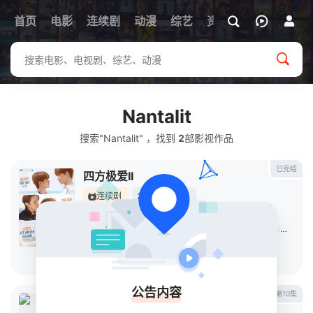
首页
电影
连续剧
动漫
综艺
资讯
Nantalit
搜索"Nantalit" ，找到
2
部影视作品
已完结
四方极爱II
连续剧
2025
泰国
导演：
西瓦·萨瓦玛尼固
/
Ko
/
Nantalit
/
Tampacha
主演：
帕沙朋·简苏帕吉坤
/
通琉维·梅塔帕·钦穆奎尔
/
阿努帕
立即播放
公告内容
第10集
爱情力学