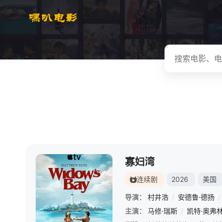
寡妇湾
连续剧
2026
美国
导演：
村井浩
/
安德鲁·德扬
/
主演：
马修·瑞斯
/
凯特·奥弗