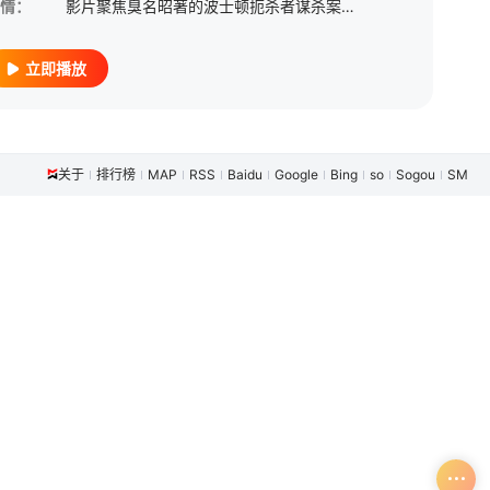
情：
影片聚焦臭名昭著的波士顿扼杀者谋杀案：1962年到1964年，13名单身女性在公寓被袭击、性侵、勒死，警方经调查锁定嫌犯Albert DeS alvo，后者认罪被判终身监禁，之后在监狱被人杀死。此
立即播放
关于
排行榜
MAP
RSS
Baidu
Google
Bing
so
Sogou
SM