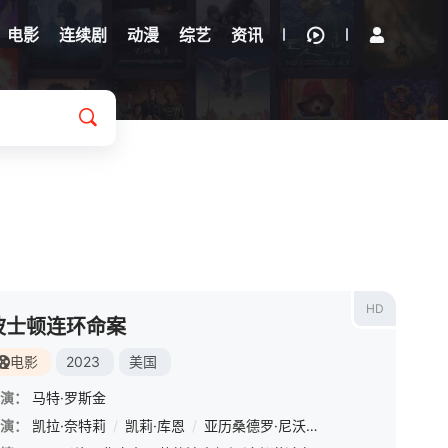
电影
连续剧
动漫
综艺
资讯
HD
波士顿连环命案
电影
2023
美国
演：
马特·罗斯金
演：
va
/
凯拉·奈特莉
Gaudet
/
威廉·希尔
/
凯莉·库恩
/
戴维·阿姆斯特朗
/
亚历桑德罗·尼沃拉
/
伊莱·D·戈斯
/
大卫·达斯马齐连
/
Jimmy