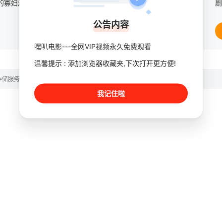
新英格兰外海40英里处的寡妇湾，终年被迷雾笼罩【嘿叭电影-热播电视剧免费在线观看】这里流传着百年前的海难传说，所有出海的渔民葬身深海，只留下满岛寡妇与一道血色诅咒。新任市长汤姆·洛夫蒂斯决心振兴衰败的
剧
公告内容
嘿叭电影---全网VIP视频永久免费观看
温馨提示 : 添加浏览器收藏夹,下次打开更方便!
存储服务。
我记住啦