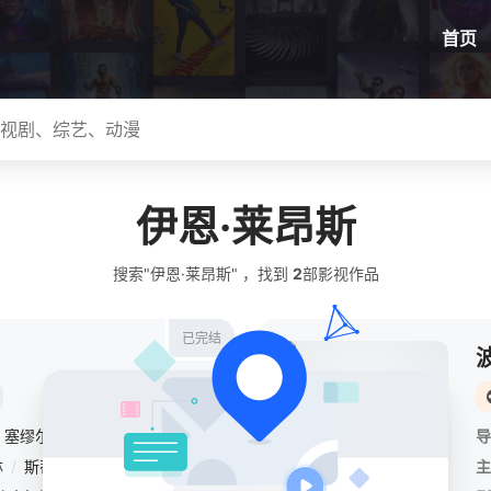
首页
伊恩·莱昂斯
搜索"伊恩·莱昂斯" ，找到
2
部影视作品
已完结
塞缪尔·多诺万
/
缇·威斯特
导
林
/
斯蒂芬·鲁特
/
金斯顿·鲁米·索斯威克
/
凯文·卡罗尔
/
戴尔·迪奇
/
主
A