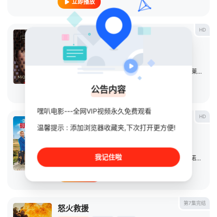
立即播放
HD
我亲爱的小姐
电影
2026
西班牙
导演：
费尔南多·冈萨雷斯·莫利纳
主演：
Elisabeth
/
Martínez
/
安娜·卡斯蒂罗
/
帕科·莱昂
/
马
公告内容
立即播放
嘿叭电影---全网VIP视频永久免费观看
HD
寻女朝圣路
温馨提示 : 添加浏览器收藏夹,下次打开更方便!
电影
2025
意大利
导演：
热纳罗·努基阿德
我记住啦
主演：
切柯·扎罗内
/
比阿特丽斯·阿荷纳
/
莱蒂娅·阿诺
/
Marti
立即播放
第7集完结
怒火救援