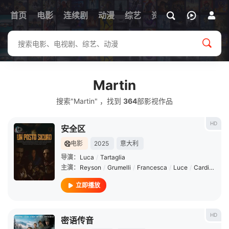
首页
电影
连续剧
动漫
综艺
资讯
Martin
搜索"Martin" ，找到
364
部影视作品
HD
安全区
电影
2025
意大利
导演：
Luca
/
Tartaglia
主演：
Reyson
/
Grumelli
/
Francesca
/
Luce
/
Cardinale
/
立即播放
HD
密语传音