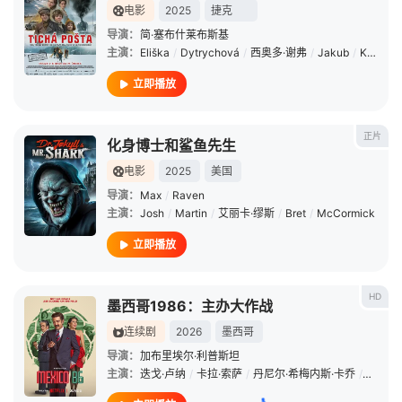
电影
2025
捷克
导演：
简·塞布什莱布斯基
主演：
Eliška
/
Dytrychová
/
西奥多·谢弗
/
Jakub
/
Král
/
Ma
立即播放
正片
化身博士和鲨鱼先生
电影
2025
美国
导演：
Max
/
Raven
主演：
Josh
/
Martin
/
艾丽卡·缪斯
/
Bret
/
McCormick
立即播放
HD
墨西哥1986：主办大作战
连续剧
2026
墨西哥
导演：
加布里埃尔·利普斯坦
主演：
迭戈·卢纳
/
卡拉·索萨
/
丹尼尔·希梅内斯·卡乔
/
Guille