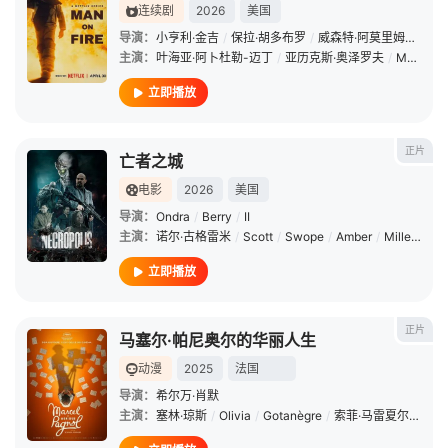
连续剧
2026
美国
导演：
小亨利·金吉
/
保拉·胡多布罗
/
威森特·阿莫里姆
/
克莱
主演：
叶海亚·阿卜杜勒-迈丁
/
亚历克斯·奥泽罗夫
/
Martín
/
立即播放
正片
亡者之城
电影
2026
美国
导演：
Ondra
/
Berry
/
II
主演：
诺尔·古格雷米
/
Scott
/
Swope
/
Amber
/
Miller
/
Mo
立即播放
正片
马塞尔·帕尼奥尔的华丽人生
动漫
2025
法国
导演：
希尔万·肖默
主演：
塞林·琼斯
/
Olivia
/
Gotanègre
/
索菲·马雷夏尔
/
诺亚