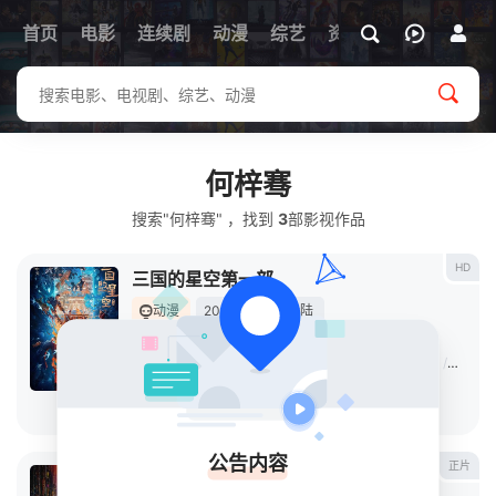
首页
电影
连续剧
动漫
综艺
资讯
何梓骞
搜索"何梓骞" ，找到
3
部影视作品
HD
三国的星空第一部
动漫
2025
中国大陆
导演：
于孟
/
袁原
主演：
檀健次
/
路金波
/
旺旺
/
任俊鹏
/
杨卫
/
良生
/
方浩然
立即播放
公告内容
正片
时间之子