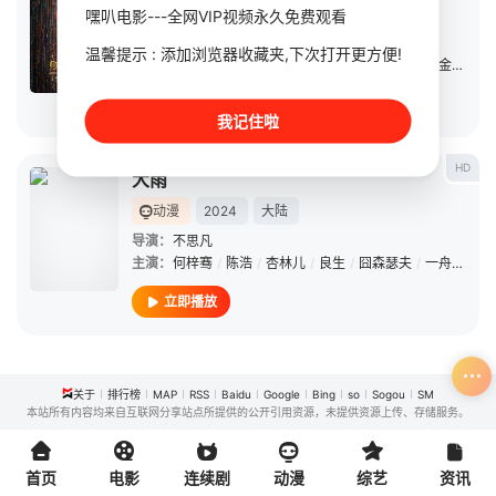
动漫
2025
中国大陆
嘿叭电影---全网VIP视频永久免费观看
导演：
于奥
/
周铁男
温馨提示 : 添加浏览器收藏夹,下次打开更方便!
主演：
王俊凯
/
刘校妤
/
周深
/
黄渤
/
贾冰
/
马东
/
金靖
/
周
立即播放
我记住啦
HD
大雨
动漫
2024
大陆
导演：
不思凡
主演：
何梓骞
/
陈浩
/
杏林儿
/
良生
/
囧森瑟夫
/
一舟
/
李南
立即播放
关于
排行榜
MAP
RSS
Baidu
Google
Bing
so
Sogou
SM
本站所有内容均来自互联网分享站点所提供的公开引用资源，未提供资源上传、存储服务。
首页
电影
连续剧
动漫
综艺
资讯