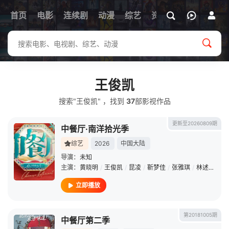
首页
电影
连续剧
动漫
综艺
资讯
王俊凯
搜索"王俊凯" ，找到
37
部影视作品
更新至20260809期
中餐厅·南洋拾光季
综艺
2026
中国大陆
导演：
未知
主演：
黄晓明
/
王俊凯
/
昆凌
/
靳梦佳
/
张雅琪
/
林述巍
/
戴
立即播放
第20181005期
中餐厅第二季