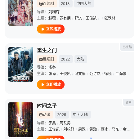
连续剧
2018
中国大陆
导演：
刘利辉
主演：
赵薇
/
苏有朋
/
舒淇
/
王俊凯
/
/
张铁林
立即播放
已完结
重生之门
连续剧
2022
大陆
导演：
杨冬
主演：
张译
/
王俊凯
/
冯文娟
/
范诗然
/
徐悦
/
兰海蒙
/
田小
立即播放
正片
时间之子
动漫
2025
中国大陆
导演：
于奥
/
周铁男
主演：
王俊凯
/
刘校妤
/
周深
/
黄渤
/
贾冰
/
马东
/
金靖
/
周