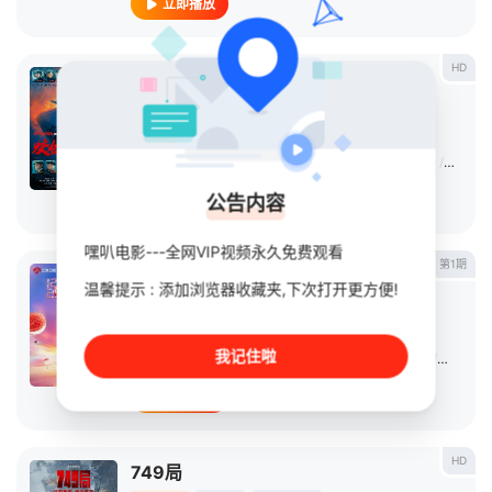
立即播放
HD
蛟龙行动
电影
2025
中国大陆
导演：
林超贤
主演：
黄轩
/
于适
/
张涵予
/
段奕宏
/
王俊凯
/
杜江
/
李晨
/
公告内容
立即播放
嘿叭电影---全网VIP视频永久免费观看
第1期
更好2025江苏卫视跨年演唱会
温馨提示 : 添加浏览器收藏夹,下次打开更方便!
连续剧
2025
中国大陆
导演：
未知
我记住啦
主演：
陈卓璇
/
T.O.P登陆少年
/
郭冠廷
/
黄子弘凡
/
姜贞羽
/
立即播放
HD
749局