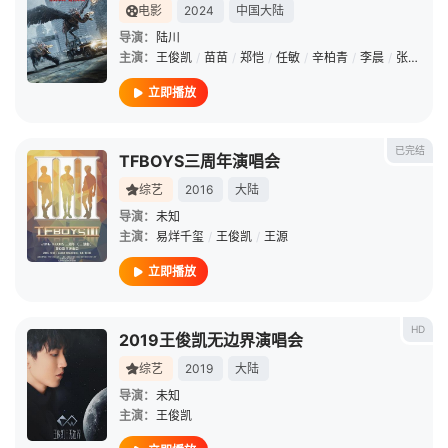
电影
2024
中国大陆
导演：
陆川
主演：
王俊凯
/
苗苗
/
郑恺
/
任敏
/
辛柏青
/
李晨
/
张钧甯
/
立即播放
已完结
TFBOYS三周年演唱会
综艺
2016
大陆
导演：
未知
主演：
易烊千玺
/
王俊凯
/
王源
立即播放
HD
2019王俊凯无边界演唱会
综艺
2019
大陆
导演：
未知
主演：
王俊凯