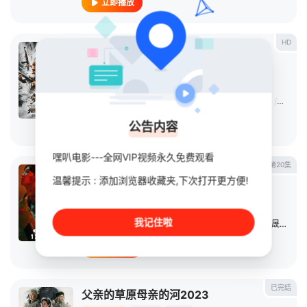
立即播放
HD
猎枭风暴
电影
2026
中国大陆
导演：
姜凯阳
主演：
鲁诺
/
徐佳
/
田松
/
骆达华
/
王志刚
/
石兆琪
/
吕星辰
公告内容
立即播放
嘿叭电影---全网VIP视频永久免费观看
第20集
超感迷宫
温馨提示 : 添加浏览器收藏夹,下次打开更方便!
连续剧
2025
中国大陆
导演：
臧溪川
我记住啦
主演：
段奕宏
/
窦骁
/
王佳佳
/
吕星辰
/
安悦溪
/
李晟
/
胡海
立即播放
已完结
父亲的草原母亲的河2023