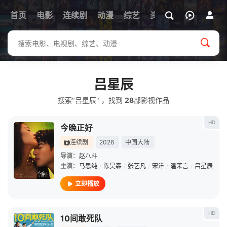
首页
电影
连续剧
动漫
综艺
资讯
吕星辰
搜索"吕星辰" ，找到
28
部影视作品
HD
今晚正好
连续剧
2026
中国大陆
导演：
赵八斗
主演：
马思纯
/
陈昊森
/
张艺凡
/
宋洋
/
温茉言
/
吕星辰
立即播放
HD
10间敢死队