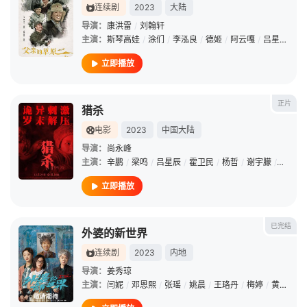
连续剧
2023
大陆
导演：
康洪雷
/
刘翰轩
主演：
斯琴高娃
/
涂们
/
李泓良
/
德姬
/
阿云嘎
/
吕星辰
/
斯
立即播放
正片
猎杀
电影
2023
中国大陆
导演：
尚永峰
主演：
辛鹏
/
梁鸣
/
吕星辰
/
霍卫民
/
杨哲
/
谢宇朦
/
宋国鑫
立即播放
已完结
外婆的新世界
连续剧
2023
内地
导演：
姜秀琼
主演：
闫妮
/
邓恩熙
/
张瑶
/
姚晨
/
王珞丹
/
梅婷
/
黄尧
/
刘