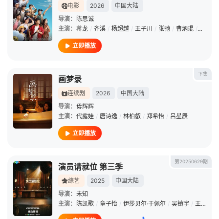
电影
2026
中国大陆
导演：
陈思诚
主演：
蒋龙
/
齐溪
/
杨超越
/
王子川
/
张弛
/
曹炳琨
/
黄毅
/
立即播放
下集
画梦录
连续剧
2026
中国大陆
导演：
毋辉辉
主演：
代露娃
/
唐诗逸
/
林柏叡
/
郑希怡
/
吕星辰
立即播放
第20250629期
演员请就位 第三季
综艺
2025
中国大陆
导演：
未知
主演：
陈凯歌
/
章子怡
/
伊莎贝尔·于佩尔
/
吴镇宇
/
王志飞
/