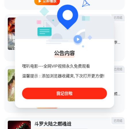
立即播放
已完结
勿扰飞升
连续剧
2025
中国大陆
导演：
刘国辉
主演：
李宏毅
/
陆婷玉
/
许佳琪
/
范晓东
/
张志浩
/
李彧
/
吴
公告内容
立即播放
嘿叭电影---全网VIP视频永久免费观看
已完结
幻乐森林
温馨提示 : 添加浏览器收藏夹,下次打开更方便!
连续剧
2024
大陆
导演：
何泓辉
/
梁文弋
我记住啦
主演：
许佳琪
/
魏哲鸣
/
吴希泽
/
张月
/
黄宥明
/
鲁照华
/
徐
立即播放
已完结
斗罗大陆之燃魂战