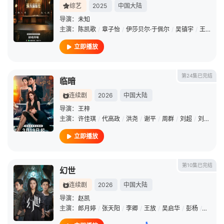
综艺
2025
中国大陆
导演：
未知
主演：
陈凯歌
/
章子怡
/
伊莎贝尔·于佩尔
/
吴镇宇
/
王志飞
/
立即播放
第24集已完结
临暗
连续剧
2026
中国大陆
导演：
王梓
主演：
许佳琪
/
代高政
/
洪尧
/
谢平
/
周群
/
刘超
/
刘轩丞
/
立即播放
第10集已完结
幻世
连续剧
2026
中国大陆
导演：
赵凯
主演：
郎月婷
/
张天阳
/
李卿
/
王放
/
吴启华
/
彭杨
/
许佳琪