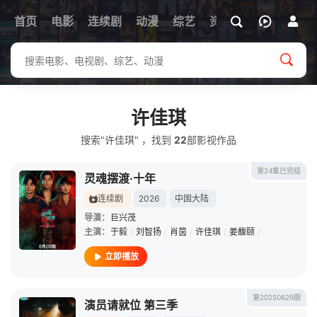
首页
电影
连续剧
动漫
综艺
资讯
许佳琪
搜索"许佳琪" ，找到
22
部影视作品
第24集已完结
灵魂摆渡·十年
连续剧
2026
中国大陆
导演：
巨兴茂
主演：
于毅
/
刘智扬
/
肖茵
/
许佳琪
/
姜馥颐
/
立即播放
第20250629期
演员请就位 第三季