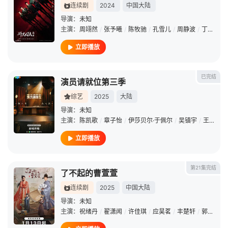
连续剧
2024
中国大陆
导演：
未知
主演：
周翊然
/
张予曦
/
陈牧驰
/
孔雪儿
/
周静波
/
丁嘉毅
/
立即播放
已完结
演员请就位第三季
综艺
2025
大陆
导演：
未知
主演：
陈凯歌
/
章子怡
/
伊莎贝尔·于佩尔
/
吴镇宇
/
王志飞
/
立即播放
第21集完结
了不起的曹萱萱
连续剧
2025
中国大陆
导演：
未知
主演：
祝绪丹
/
翟潇闻
/
许佳琪
/
应昊茗
/
丰楚轩
/
郭丞
/
徐