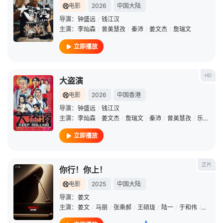
电影
2026
中国大陆
导演：
钟盛远
/
钱江汉
主演：
李灿森
/
曾美慧孜
/
秦沛
/
姜文杰
/
詹瑞文
立即播放
HD
大盗演
电影
2026
中国香港
导演：
钟盛远
/
钱江汉
主演：
李灿森
/
姜文杰
/
詹瑞文
/
秦沛
/
曾美慧孜
/
乐瞳
/
胡
立即播放
正片
你行！你上！
电影
2025
中国大陆
导演：
姜文
主演：
姜文
/
马丽
/
张乘郝
/
王硕珑
/
陆一
/
于和伟
/
余皑磊