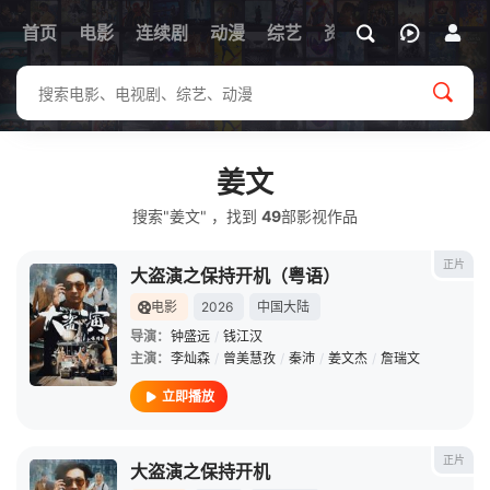
首页
电影
连续剧
动漫
综艺
资讯
姜文
搜索"姜文" ，找到
49
部影视作品
正片
大盗演之保持开机（粤语）
电影
2026
中国大陆
导演：
钟盛远
/
钱江汉
主演：
李灿森
/
曾美慧孜
/
秦沛
/
姜文杰
/
詹瑞文
立即播放
正片
大盗演之保持开机