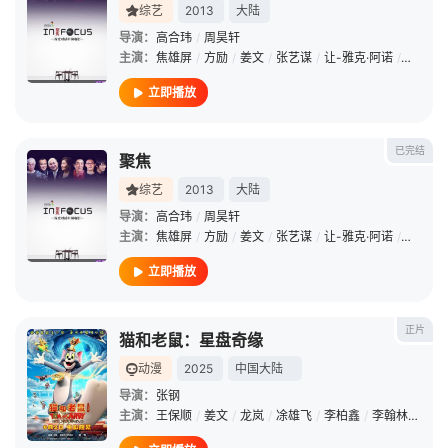
综艺
2013
大陆
导演：
高合玮
/
周昊轩
主演：
焦雄屏
/
方励
/
姜文
/
张艺谋
/
让-雅克·阿诺
/
李冰冰
立即播放
已完结
聚焦
综艺
2013
大陆
导演：
高合玮
/
周昊轩
主演：
焦雄屏
/
方励
/
姜文
/
张艺谋
/
让-雅克·阿诺
/
李冰冰
立即播放
正片
猫和老鼠：星盘奇缘
动漫
2025
中国大陆
导演：
张钢
主演：
王保顺
/
姜文
/
龙岚
/
凃雄飞
/
李柏鑫
/
李翰林
/
张文