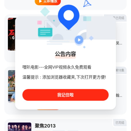
立即播放
第30集已完结
反黑
连续剧
2017
中国大陆
导演：
宋本中
主演：
陈小春
/
陈国坤
/
李灿森
/
宋本中
/
陈惠敏
/
吴志雄
/
公告内容
立即播放
嘿叭电影---全网VIP视频永久免费观看
第15集
社畜再培训先导计划
温馨提示 : 添加浏览器收藏夹,下次打开更方便!
连续剧
2025
中国香港
导演：
林建祥
/
廖晋硕
我记住啦
主演：
王智德
/
林宣妤
/
麦沛东
/
唐浩然
/
艾威
/
高翰文
/
姜
立即播放
已完结
聚焦2013