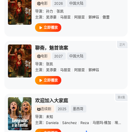
电影
2026
中国大陆
导演：
孙力
/
张凯
主演：
吴添豪
/
马丽亚
/
阿丽亚
/
郭绅钰
/
傲蕾
立即播放
正片
聊斋，魅首诡案
电影
2027
中国大陆
导演：
张凯
主演：
吴添豪
/
马丽亚
/
阿丽亚
/
郭绅钰
立即播放
第8集
欢迎加入大家庭
连续剧
2025
墨西哥
导演：
未知
主演：
Daniela
/
Sánchez
/
Reza
/
马丽玛·维加
/
埃里克·埃利亚斯