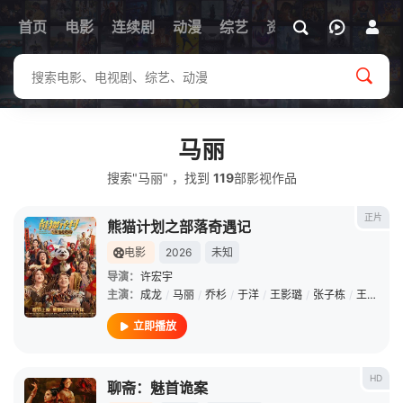
首页
电影
连续剧
动漫
综艺
资讯
马丽
搜索"马丽" ，找到
119
部影视作品
正片
熊猫计划之部落奇遇记
电影
2026
未知
导演：
许宏宇
主演：
成龙
/
马丽
/
乔杉
/
于洋
/
王影璐
/
张子栋
/
王成思
/
立即播放
HD
聊斋：魅首诡案