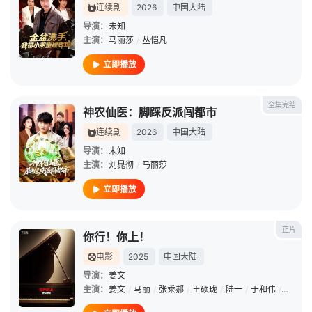
连续剧
2026
中国大陆
导演：
未知
主演：
马丽莎
/
丛恺凡
立即播放
全集完结
神农仙医：脚踩反派闯都市
连续剧
2026
中国大陆
导演：
未知
主演：
刘晁彻
/
马丽莎
立即播放
正片
你行！你上！
电影
2025
中国大陆
导演：
姜文
主演：
姜文
/
马丽
/
张乘郝
/
王硕珑
/
陆一
/
于和伟
/
余皑磊