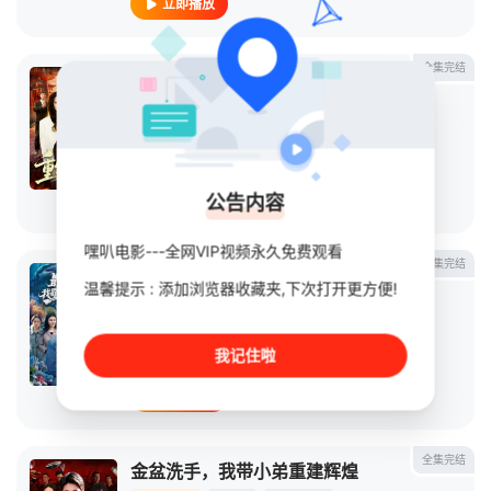
立即播放
全集完结
重生布衣神相
连续剧
2026
中国大陆
导演：
未知
主演：
丛恺凡
/
马丽莎
公告内容
立即播放
嘿叭电影---全网VIP视频永久免费观看
全集完结
最强渔夫：我靠海钓，一路变强
温馨提示 : 添加浏览器收藏夹,下次打开更方便!
连续剧
2026
中国大陆
导演：
未知
我记住啦
主演：
刘晁彻
/
马丽莎
立即播放
全集完结
金盆洗手，我带小弟重建辉煌