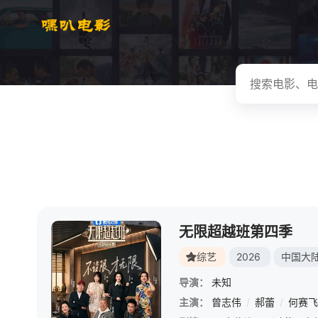
无限超越班第四季
综艺
2026
中国大
导演：
未知
主演：
曾志伟
/
郝蕾
/
何赛飞