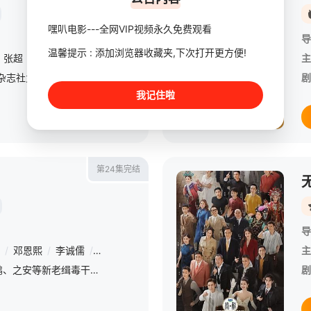
嘿叭电影---全网VIP视频永久免费观看
导
温馨提示 : 添加浏览器收藏夹,下次打开更方便!
张超
/
王耀庆
/
宋祖儿
/
林永健
/
王龙正
/
李诚儒
/
王禛
/
龚蓓苾
主
该剧以2016年时尚杂志社为背景，讲述杂志《盛装》在转型之时意外面临主编空缺时的一系列故事。有着深厚行业背景的副主编陈开怡（宋佳 饰）踌躇满志，志在捍卫内容价值。集团却任命了肖红雪（袁咏仪 饰）为
剧
我记住啦
第24集完结
导
/
邓恩熙
/
李诚儒
/
许绍雄
/
杨皓宇
/
余皑磊
/
郝平
/
冯兵
/
黄璐
主
南州禁毒大队杨一鹏、之安等新老缉毒干警在“清剿行动”后继续围猎丰茂村在逃嫌犯牟森等人归案。2016年，杨一鹏紧盯落网后仍负隅顽抗的“清剿行动”首犯
剧