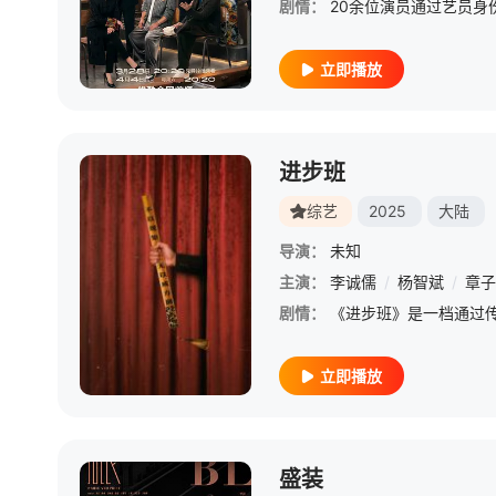
剧情：
立即播放
进步班
综艺
2025
大陆
导演：
未知
主演：
李诚儒
/
杨智斌
/
章子
剧情：
立即播放
盛装