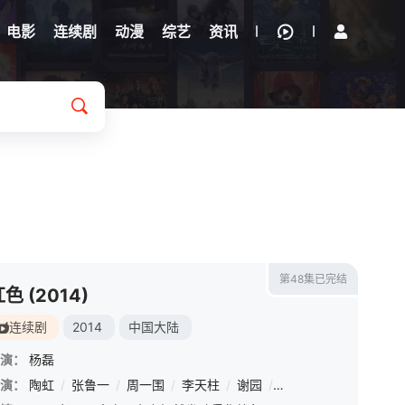
电影
连续剧
动漫
综艺
资讯
第48集已完结
色 (2014)
连续剧
2014
中国大陆
演：
杨磊
朔
演：
/
黄婷婷
陶虹
/
张鲁一
/
黄艺馨
/
周一围
/
姜贞羽
/
李天柱
/
开思源
/
谢园
/
梁汉文
/
林栋甫
/
刘大悦
/
刘敏
/
刘海宽
/
李诚