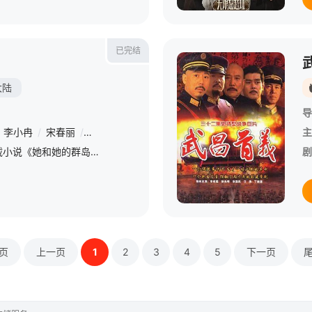
已完结
大陆
导
李小冉
/
宋春丽
/
李诚儒
/
刘钧
/
孙千
/
王天辰
/
宋宁峰
/
陈靖可
主
本剧改编自豆瓣阅读连载小说《她和她的群岛》，作者易难。雷厉风行的大家长乔海云（宋春丽饰）曾定下规矩，每逢过年所有人必须回家过，一直以来从未有人坏过规矩，直到最老实的第三代李衣锦（马思纯饰）突然打破传统
剧
页
上一页
1
2
3
4
5
下一页