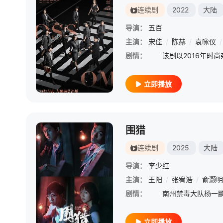
连续剧
2022
大陆
导演：
五百
主演：
宋佳
/
陈赫
/
袁咏仪
/
剧情：
立即播放
围猎
连续剧
2025
大陆
导演：
李少红
主演：
王阳
/
张宥浩
/
俞灏明
剧情：
立即播放