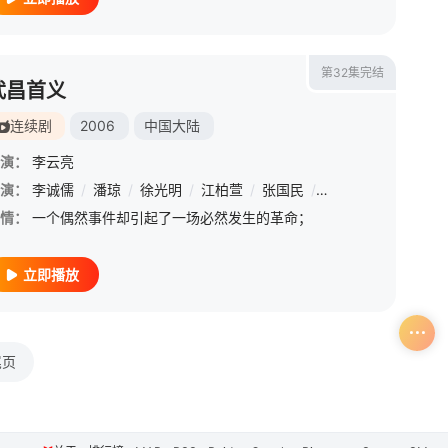
第32集完结
武昌首义
连续剧
2006
中国大陆
演：
李云亮
演：
/
丁川
李诚儒
/
吴施乐
/
潘琼
/
赵昕
/
徐光明
/
耿乐
/
江柏萱
/
张国民
/
孙宁
/
李蓬
/
吴珊
情：
一个偶然事件却引起了一场必然发生的革命；
立即播放
尾页