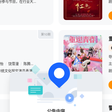
20余位演员通过艺员身份参与节目，在行业大咖指导下经历授课学习、生活体验及片场考察等职场流程，完成职业化成长。
剧
第10期
导
怡
/
饶雪漫
/
陈腾跃
/
陆恩馨
/
雷澍
/
刘胤君
/
李奕臻
/
孙丞潇
/
主
《进步班》是一档通过传统文化探究演员表演艺术的“演员训练纪实真人秀”。节目邀请演艺界资深前辈李诚儒作为班主任，以中国国粹——京剧为基石，带领数十位新人演员进行表演训练。李诚儒将用追溯传统、剖析经典的方
剧
已完结
公告内容