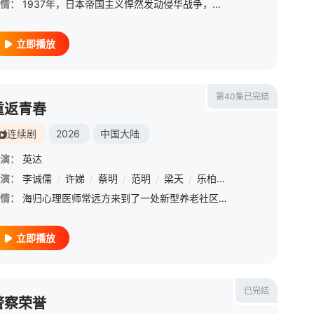
情：
1937年，日本帝国主义悍然发动侵华战争，中华民族从此进入了生死存亡的关键时期【嘿叭电影-高清视频免费在线观看】连绵三个月的淞沪会战以国军败退黯然落幕，日寇的铁蹄踏碎十里洋场的歌舞梦，各方势力在这座繁
立即播放
第40集已完结
重返青春
连续剧
2026
中国大陆
演：
英达
演：
上淇
李诚儒
/
师子寻
/
许娣
/
王阡惠
/
蔡明
/
王术一
/
范明
/
/
徐好
梁天
/
/
肖凯文
乐柏说
/
/
Yamy
娄乃鸣
/
赵樱子
/
李琦
/
情：
海归心理医师常远方来到了一处新型养老社区“常青居”工作。为了践行让老人“重返青春”的理念，常远方为老人们创造了一个充满活力的生活体验。因其独特的经营方式，很多老年人慕名而来。
立即播放
已完结
警察荣誉