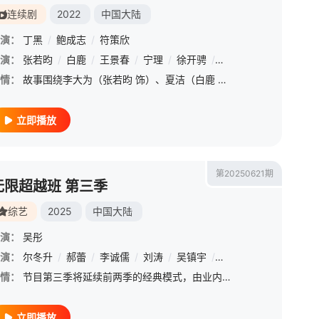
连续剧
2022
中国大陆
演：
丁黑
/
鲍成志
/
符策欣
演：
/
李晓峰
张若昀
/
杜志国
/
白鹿
/
/
王紫璇
王景春
/
/
吕晓霖
宁理
/
徐开骋
/
赵阳
/
曹璐
/
王同辉
情：
故事围绕李大为（张若昀 饰）、夏洁（白鹿 饰）、杨树（徐开骋 饰）、赵继伟（曹璐 饰）四个初出茅庐的见习警员展开，讲述了他们在“警情高发”的平陵市八里河派出所历经各类案件洗礼，并在老警察的言传身教下迅
立即播放
第20250621期
无限超越班 第三季
综艺
2025
中国大陆
演：
吴彤
演：
尔冬升
/
郝蕾
/
李诚儒
/
刘涛
/
吴镇宇
/
曾志伟
/
王晶
/
向华
情：
节目第三季将延续前两季的经典模式，由业内老戏骨监制团带领两地中青年演员共同聚焦演员职场生态，回归演员初心，以经典影视作品为主要演绎题材，展开能力与素养的双重考验，直面市场，近距离接触顶级资源，最终诞生
立即播放