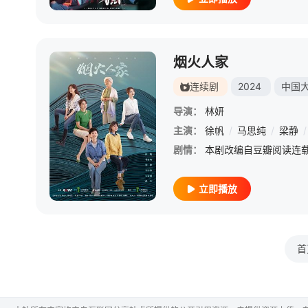
烟火人家
连续剧
2024
中国
导演：
林妍
主演：
徐帆
/
马思纯
/
梁静
/
剧情：
立即播放
首