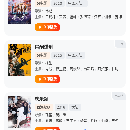
电影
2026
中国大陆
导演：
韩延
主演：
王鹤棣
/
宋茜
/
祖峰
/
罗海琼
/
汪铎
/
谢楠
/
庞博
立即播放
正片
得闲谨制
电影
2025
中国大陆
导演：
孔笙
主演：
肖战
/
彭昱畅
/
周依然
/
杨新鸣
/
阿如那
/
甘昀宸
/
周
立即播放
已完结
欢乐颂
连续剧
2016
大陆
导演：
孔笙
/
简川訸
主演：
刘涛
/
蒋欣
/
王子文
/
杨紫
/
乔欣
/
祖峰
/
王凯
/
张陆