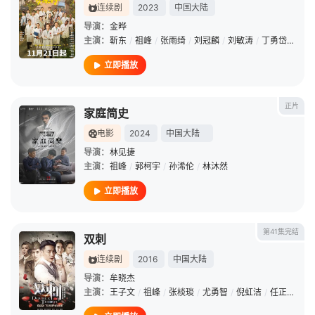
连续剧
2023
中国大陆
导演：
金晔
主演：
靳东
/
祖峰
/
张雨绮
/
刘冠麟
/
刘敏涛
/
丁勇岱
/
赵子
立即播放
正片
家庭简史
电影
2024
中国大陆
导演：
林见捷
主演：
祖峰
/
郭柯宇
/
孙浠伦
/
林沐然
立即播放
第41集完结
双刺
连续剧
2016
中国大陆
导演：
牟晓杰
主演：
王子文
/
祖峰
/
张棪琰
/
尤勇智
/
倪虹洁
/
任正斌
/
曹