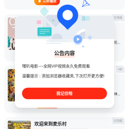
立即播放
已完结
欢乐颂2
连续剧
2017
大陆
导演：
简川訸
/
张开宙
主演：
刘涛
/
蒋欣
/
王子文
/
杨紫
/
乔欣
/
王凯
/
邓伦
/
杨烁
公告内容
立即播放
嘿叭电影---全网VIP视频永久免费观看
HD
阳光俱乐部
温馨提示 : 添加浏览器收藏夹,下次打开更方便!
电影
2024
中国大陆
导演：
魏书钧
我记住啦
主演：
黄晓明
/
陆小芬
/
祖峰
/
贾樟柯
/
杨采钰
/
佟林楷
/
李
立即播放
已完结
欢迎来到麦乐村