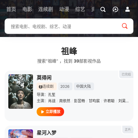
首页
电影
连续剧
动漫
综艺
资讯
祖峰
搜索"祖峰" ，找到
39
部影视作品
已完结
莫得闲
连续剧
2026
中国大陆
导演：
孔笙
主演：
肖战
/
周依然
/
彭昱畅
/
甘昀宸
/
许君聪
/
刘昊然
/
阿
立即播放
正片
星河入梦