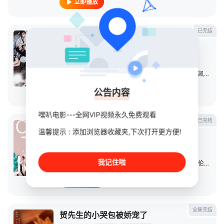
立即播放
已完结
欢乐颂
连续剧
2016
大陆
导演：
孔笙
/
简川訸
主演：
刘涛
/
蒋欣
/
王子文
/
杨紫
/
乔欣
/
祖峰
/
王凯
/
张陆
公告内容
立即播放
嘿叭电影---全网VIP视频永久免费观看
已完结
欢乐颂2
温馨提示 : 添加浏览器收藏夹,下次打开更方便!
连续剧
2017
大陆
导演：
简川訸
/
张开宙
我记住啦
主演：
刘涛
/
蒋欣
/
王子文
/
杨紫
/
乔欣
/
王凯
/
邓伦
/
杨烁
立即播放
全集完结
贺先生的小哭包被娇宠了