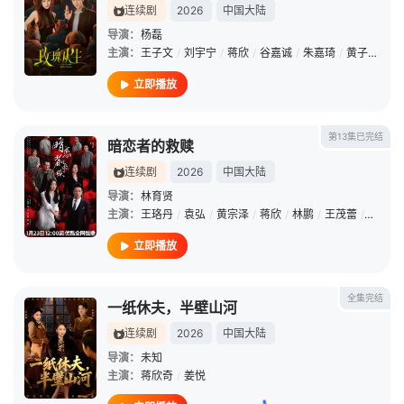
连续剧
2026
中国大陆
导演：
杨磊
主演：
王子文
/
刘宇宁
/
蒋欣
/
谷嘉诚
/
朱嘉琦
/
黄子琪
/
安
立即播放
第13集已完结
暗恋者的救赎
连续剧
2026
中国大陆
导演：
林育贤
主演：
王珞丹
/
袁弘
/
黄宗泽
/
蒋欣
/
林鹏
/
王茂蕾
/
任彬
/
立即播放
全集完结
一纸休夫，半壁山河
连续剧
2026
中国大陆
导演：
未知
主演：
蒋欣奇
/
姜悦