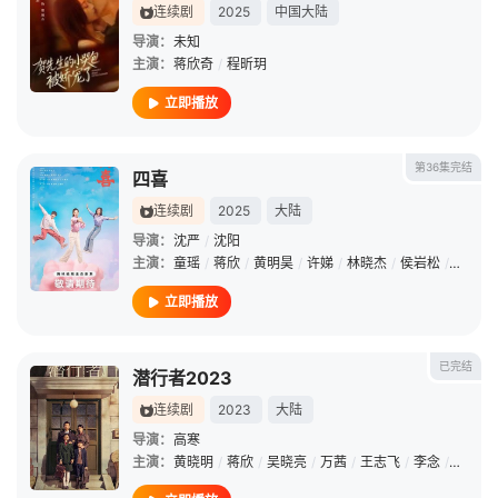
连续剧
2025
中国大陆
导演：
未知
主演：
蒋欣奇
/
程昕玥
立即播放
第36集完结
四喜
连续剧
2025
大陆
导演：
沈严
/
沈阳
主演：
童瑶
/
蒋欣
/
黄明昊
/
许娣
/
林晓杰
/
侯岩松
/
岳红
/
立即播放
已完结
潜行者2023
连续剧
2023
大陆
导演：
高寒
主演：
黄晓明
/
蒋欣
/
吴晓亮
/
万茜
/
王志飞
/
李念
/
冯晖
/