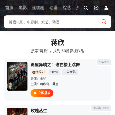
首页
电影
连续剧
动漫
综艺
资讯
蒋欣
搜索"蒋欣" ，找到
53
部影视作品
全集完结
诡屋异响之：谁在楼上跳舞
连续剧
2026
中国大陆
导演：
未知
主演：
蒋欣奇
/
魏嘉
立即播放
第26集已完结
玫瑰丛生