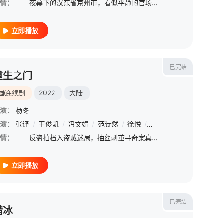
情：
夜幕下的汉东省京州市，看似平静的官场霎时间阴云密布。国家部委项目处处长赵德汉涉嫌受贿，遭到最高人民检察院反贪总局侦查处处长侯亮平（陆毅 饰）的突击调查。与此同时，侯亮平要求在京州市反贪局担任局长的
立即播放
已完结
重生之门
连续剧
2022
大陆
演：
杨冬
演：
朱近桐
张译
/
赵龙豪
/
王俊凯
/
岳跃利
/
冯文娟
/
冯千
/
范诗然
/
徐美玲
/
徐悦
/
刘伟
/
兰海蒙
/
穆丽燕
/
田小洁
/
尹
情：
反盗拍档入盗贼迷局，抽丝剥茧寻奇案真相。重生之门正在开启，推开重重疑云之门，与盗“艺”较高下；层层剖析旧案，拨云见日窥见光明【嘿叭电影-热播综艺免费在线观看】
立即播放
已完结
猎冰