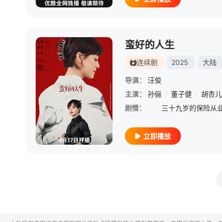
蛮好的人生
连续剧
2025
大陆
导演：
汪俊
主演：
孙俪
/
董子健
/
胡杏儿
剧情：
立即播放