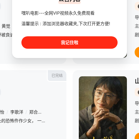
嘿叭电影---全网VIP视频永久免费观看
导
温馨提示 : 添加浏览器收藏夹,下次打开更方便!
黄觉
/
沈羽洁
/
李煜
/
冯晖
/
那家威
/
谭泉
/
乔大韦
/
赵浩闳
/
主
罗英子、邱华和夏舒被良诚律所扫地出门了。罗英子怀疑此事与她正在帮梅大梁查的一桩旧案有关。为了生存，三人开起了律所【嘿叭电影-高清视频免费在线观看】 陈硕为了追求罗英子跳槽到良诚律所，却扑了个空。
剧
我记住啦
已完结
导
怡
/
李歌洋
/
郑合惠子
/
张睿
/
黑子
/
徐百慧
/
赵龙豪
/
丁洁
/
刘
主
一个是爱与尸体相处的恐怖仵作少女， 一个是红遍四海八荒的国民美男县令， 新婚之夜，新娘被杀，死里逃生，改头易面， 怪咖少女伪装成霸道恶女，上演精分版《妻子的诱惑》，本想揭露夫君衣冠禽兽真面目，却在
剧