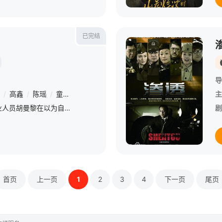
已完结
导
/
高鑫
/
陈瑶
/
童蕾
/
叶青
/
康宁
/
徐崴罗
/
邬君梅
/
刘钧
/
张
主
三十九岁的保险从业人员胡曼黎在以为自己即将迎接人生巅峰之时，却同时失去了婚姻和工作。竞争对手暗中作梗，胡曼黎惨遭公司开除，而始作俑者竟是二十八岁的
剧
首页
上一页
1
2
3
4
下一页
尾页