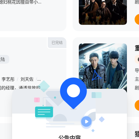
1939年，辽县麻田的村媳妇桃花因擅自带小叔子去县城，导致其被日军炸瞎双眼，招来丈夫刘黑蛋的一纸休书村姑娘三丫的命运同样坎坷，不仅被陈家二小子以三石粮食退亲，更在不知情的情况下与刘黑蛋火速定了亲，三丫
剧
已完结
大陆
导
李艺彤
/
刘天佐
/
代斯
/
张凯丽
/
董璇
/
陈子由
/
张棪琰
/
雷牧
主
/
杨光是一家小型装饰公司的经理，通透世故的他只想和气生财，照顾好亲人，可他对自家人的过分包容导致引火烧身，只好挂靠到大型装饰公司赢家，成为一名项目经理，也因此与天才设计师陈曦冤家聚头。杨光陈曦两人完全属
剧
已完结
公告内容