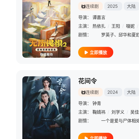
连续剧
2025
大陆
导演：
谭嘉言
主演：
热依扎
/
王阳
/
啜妮
/
剧情：
立即播放
花间令
连续剧
2024
大陆
导演：
钟青
主演：
鞠婧祎
/
刘学义
/
吴佳
剧情：
立即播放