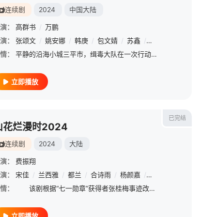
连续剧
2024
中国大陆
演：
高群书
/
万鹏
演：
翟小兴
张颂文
/
张棪琰
/
姚安娜
/
赵龙豪
/
韩庚
/
郑好
/
包文婧
/
陈瑾
/
/
苏鑫
梁冠华
/
彭禺厶
/
严晓频
/
朱宏嘉
/
王姬
/
/
周
情：
平静的沿海小城三平市，缉毒大队在一次行动中意外缴获一批新型冰毒，其规模和纯度都极为罕见，三平公安立即展开调查。部队转业女警赵友男（姚安娜饰）凭着敏锐的嗅觉和洞察力，将目标锁定在了做化工买卖的黄宗伟身上
立即播放
已完结
山花烂漫时2024
连续剧
2024
大陆
演：
费振翔
津言
演：
宋佳
/
漆培鑫
/
兰西雅
/
石昊正
/
都兰
/
萧松原
/
合诗雨
/
钟卫华
/
杨颜嘉
/
聂远
/
张月
/
翟子路
情：
该剧根据“七一勋章”获得者张桂梅事迹改编【嘿叭电影-热播综艺免费在线观看】 张桂梅（宋佳 饰）是中国西部山区的一名普通中学女教师，多年间她不断目睹自己的女学生因家庭贫穷而辍学，在15、16岁的年
立即播放