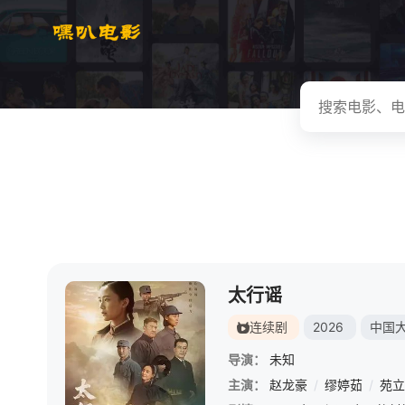
太行谣
连续剧
2026
中国
导演：
未知
主演：
赵龙豪
/
缪婷茹
/
苑立