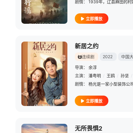
剧情：
立即播放
新居之约
连续剧
2022
中国
导演：
余淳
主演：
潘粤明
/
王鸥
/
孙坚
/
剧情：
立即播放
无所畏惧2