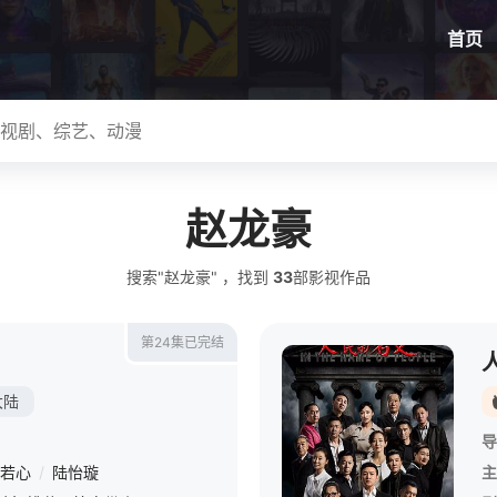
首页
赵龙豪
搜索"赵龙豪" ，找到
33
部影视作品
第24集已完结
大陆
导
若心
/
陆怡璇
主