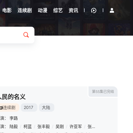
电影
连续剧
动漫
综艺
资讯
第55集已完结
人民的名义
连续剧
2017
大陆
演：
李路
演：
陆毅
/
柯蓝
/
张丰毅
/
吴刚
/
许亚军
/
张志坚
/
胡静
/
张凯丽