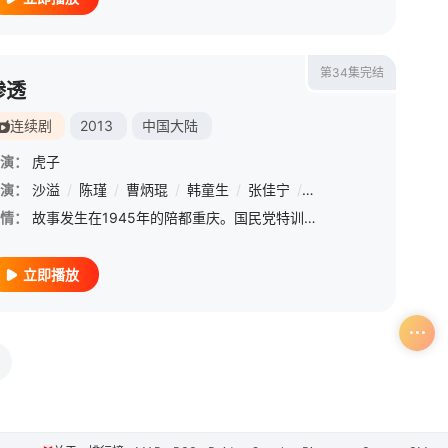
第34集完结
渗透
连续剧
2013
中国大陆
演：
虎子
晨光
演：
/
沙溢
赵龙豪
/
陈瑾
/
冯雷
/
曹炳琨
/
周野芒
/
韩童生
/
吴玉芳
/
张佳宁
/
范世錡
/
于越
/
曲哲明
/
赵龙豪
/
王文娜
/
张会
情：
故事发生在1945年的陪都重庆。国民党特训班学生许忠义（沙溢 饰）因留级奉命进入沈阳的军统组织，他的任务是打入中共部队做卧底，军统沈阳站特务头子陈明（赵纯阳 饰）不明就里，对许的突返东北心存疑虑，许忠
立即播放