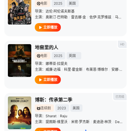
电影
2025
美国
导演：
达伦·阿伦诺夫斯基
主演：
奥斯汀·巴特勒
/
雷吉娜·金
/
佐伊·克罗维兹
/
马特·史密斯
立即播放
HD
地窖里的人
电影
2025
英国
导演：
娜蒂亚·拉提夫
主演：
威廉·达福
/
科里·霍金斯
/
布莱恩·博维尔
/
安娜·迪奥普
立即播放
已完结
博斯：传承第二季
连续剧
2023
美国
导演：
Sharat
/
Raju
主演：
提图斯·维里沃
/
米密·罗杰斯
/
麦迪逊·林茨
/
Denise
/