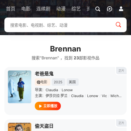
首页
电影
连续剧
动漫
综艺
资讯
Brennan
搜索"Brennan" ，找到
23
部影视作品
正片
老爸是鬼
电影
2025
美国
导演：
Claudia
/
Lonow
主演：
伊莎贝拉·罗兰
/
Claudia
/
Lonow
/
Vic
/
Michaelis
/
立即播放
正片
偷天盗日