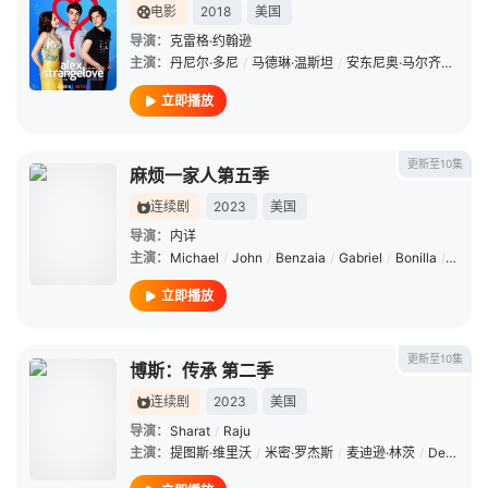
电影
2018
美国
导演：
克雷格·约翰逊
主演：
丹尼尔·多尼
/
马德琳·温斯坦
/
安东尼奥·马尔齐亚莱
/
立即播放
更新至10集
麻烦一家人第五季
连续剧
2023
美国
导演：
内详
主演：
Michael
/
John
/
Benzaia
/
Gabriel
/
Bonilla
/
Madel
立即播放
更新至10集
博斯：传承 第二季
连续剧
2023
美国
导演：
Sharat
/
Raju
主演：
提图斯·维里沃
/
米密·罗杰斯
/
麦迪逊·林茨
/
Denise
/