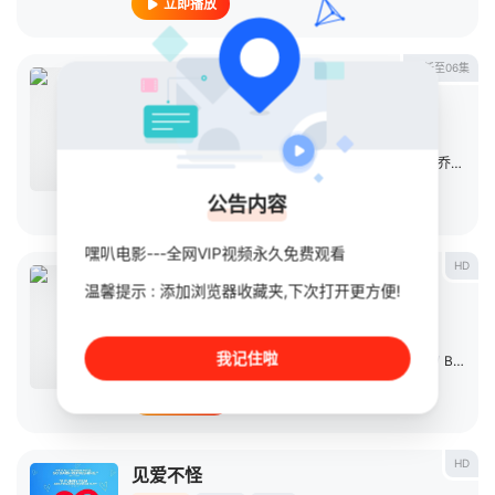
立即播放
更新至06集
这座城
连续剧
2024
英国
导演：
保罗·惠廷顿
主演：
米歇尔·道克瑞
/
Stefan
/
Asante-Boateng
/
乔治·索纳
公告内容
立即播放
嘿叭电影---全网VIP视频永久免费观看
HD
第25号座位
温馨提示 : 添加浏览器收藏夹,下次打开更方便!
电影
2017
英国
导演：
Nicholas
/
Agnew
我记住啦
主演：
凯特·阿什菲尔德
/
尼古拉斯·班克斯
/
Daniel
/
Brennan
立即播放
HD
见爱不怪